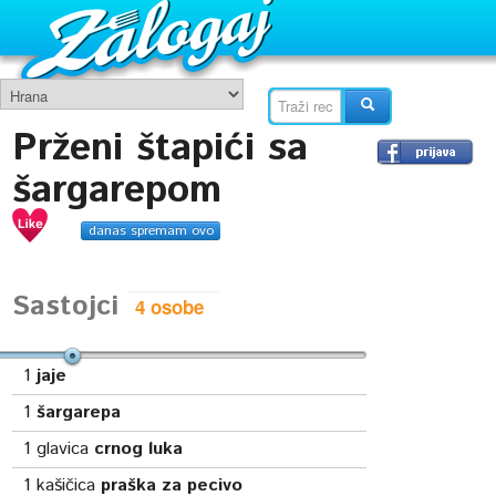
Prženi štapići sa
šargarepom
danas spremam ovo
Sastojci
1
jaje
1
šargarepa
1
glavica
crnog luka
1
kašičica
praška za pecivo