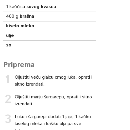
1
kašičica
suvog kvasca
400
g
brašna
kiselo mleko
ulje
so
Priprema
Oljuštiti veću glaicu crnog luka, oprati i
sitno izrendati.
Oljuštiti manju šargarepu, oprati i sitno
izrendati.
Luku i šargarepi dodati 1 jaje, 1 kašiku
kiselog mleka i kašiku ulja pa sve