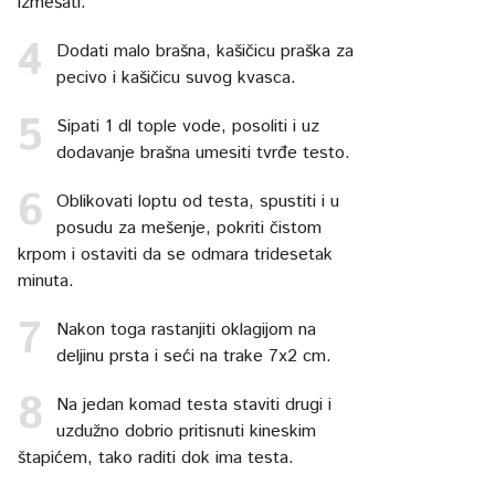
izmešati.
Dodati malo brašna, kašičicu praška za
pecivo i kašičicu suvog kvasca.
Sipati 1 dl tople vode, posoliti i uz
dodavanje brašna umesiti tvrđe testo.
Oblikovati loptu od testa, spustiti i u
posudu za mešenje, pokriti čistom
krpom i ostaviti da se odmara tridesetak
minuta.
Nakon toga rastanjiti oklagijom na
deljinu prsta i seći na trake 7x2 cm.
Na jedan komad testa staviti drugi i
uzdužno dobrio pritisnuti kineskim
štapićem, tako raditi dok ima testa.