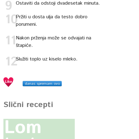
Ostaviti da odstoji dvadesetak minuta.
Pržiti u dosta ulja da testo dobro
porumeni.
Nakon prženja može se odvajati na
štapiće.
Služiti toplo uz kiselo mleko.
danas spremam ovo
Slični recepti
Lom