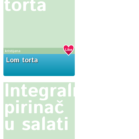
torta
kristijana
Lom torta
Integralni
pirinač
u salati