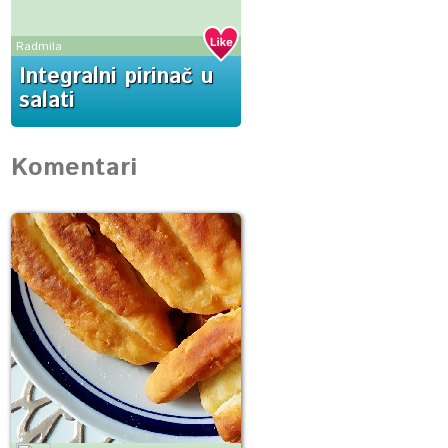
Radmila
Integralni pirinač u
salati
Komentari