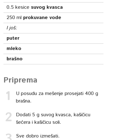
0.5
kesice
suvog kvasca
250
ml
prokuvane vode
I još:
puter
mleko
brašno
Priprema
U posudu za mešenje prosejati 400 g
brašna.
Dodati 5 g suvog kvasca, kašičicu
šećera i kašičicu soli.
Sve dobro izmešati.