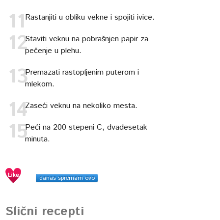
Rastanjiti u obliku vekne i spojiti ivice.
Staviti veknu na pobrašnjen papir za
pečenje u plehu.
Premazati rastopljenim puterom i
mlekom.
Zaseći veknu na nekoliko mesta.
Peći na 200 stepeni C, dvadesetak
minuta.
danas spremam ovo
Slični recepti