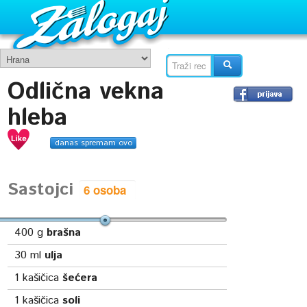
Odlična vekna
hleba
danas spremam ovo
Sastojci
400
g
brašna
30
ml
ulja
1
kašičica
šećera
1
kašičica
soli