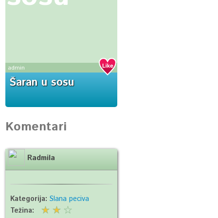
admin
Šaran u sosu
Komentari
Radmila
Kategorija:
Slana peciva
Težina: