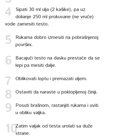
Sipati 30 ml ulja (2 kašike), pa uz
dolianje 250 ml prokuvane (ne vruće)
vode zamesiti testo.
Rukama dobro izmesiti na pobrašnjenoj
površini.
Bacajući testo na dasku prestaće da se
lepi pa mesiti dalje.
Oblikovati loptu i premazati uljem.
Ostaviti da naraste u poklopljenoj činiji.
Posuti brašnom, rastanjiti rukama i uviti
u obliku valjka.
Zatim valjak od testa urolati sa duže
strane.