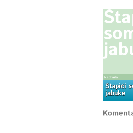
Šta
som
jab
Radmila
Štapići 
jabuke
Komenta