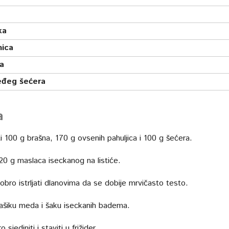
ka
nica
ca
đeg šećera
a
 100 g brašna, 170 g ovsenih pahuljica i 100 g šećera.
20 g maslaca iseckanog na listiće.
bro istrljati dlanovima da se dobije mrvičasto testo.
ašiku meda i šaku iseckanih badema.
sjediniti i staviti u frižider.