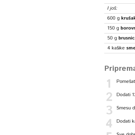
I još:
600
g
kruša
150
g
borov
50
g
brusni
4
kašike
sme
Priprem
Pomešati
Dodati 1
Smesu do
Dodati k
Sve dobro 