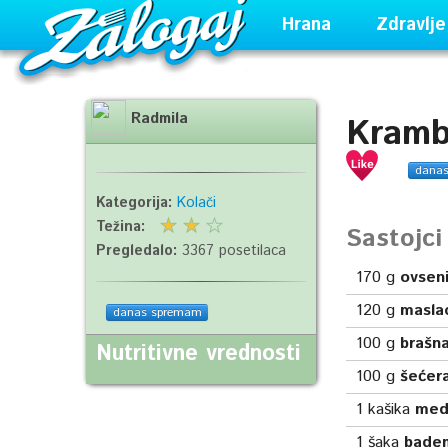
Hrana
Zdravlje
Radmila
Kramb
dana
Kategorija:
Kolači
Težina:
Sastojc
Pregledalo:
3367 posetilaca
170
g
ovseni
120
g
masla
danas spremam
100
g
brašn
Nutritivne vrednosti
100
g
šećer
1
kašika
med
1
šaka
bade