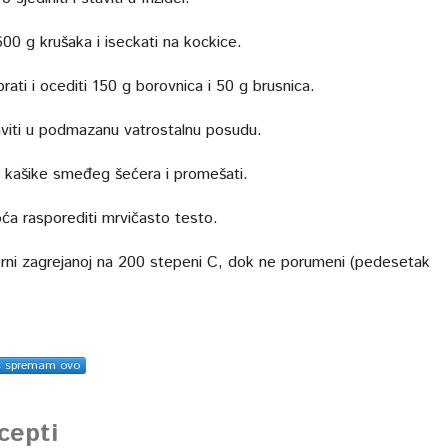
 600 g krušaka i iseckati na kockice.
ati i ocediti 150 g borovnica i 50 g brusnica.
viti u podmazanu vatrostalnu posudu.
 kašike smeđeg šećera i promešati.
ća rasporediti mrvičasto testo.
erni zagrejanoj na 200 stepeni C, dok ne porumeni (pedesetak
s spremam ovo
ecepti