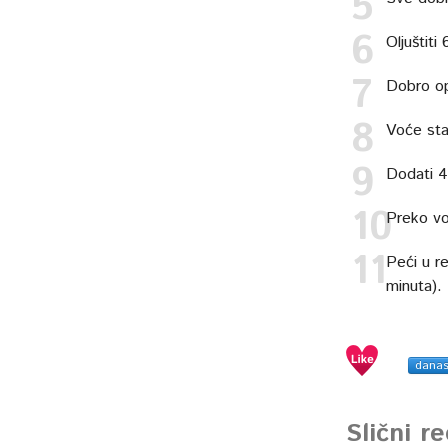
Oljuštiti
Dobro opr
Voće sta
Dodati 4
Preko vo
Peći u r
minuta).
dana
Slični r