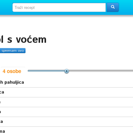
l s voćem
s spremam ovo
i
h pahuljica
ca
a
a
a
ma