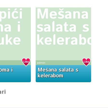
pići
Mešana
a i
salata s
uke
kelerabom
admin
soma i
Mešana salata s
kelerabom
ri