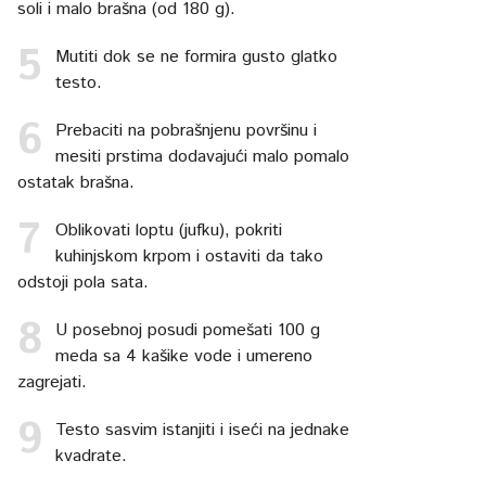
soli i malo brašna (od 180 g).
Mutiti dok se ne formira gusto glatko
testo.
Prebaciti na pobrašnjenu površinu i
mesiti prstima dodavajući malo pomalo
ostatak brašna.
Oblikovati loptu (jufku), pokriti
kuhinjskom krpom i ostaviti da tako
odstoji pola sata.
U posebnoj posudi pomešati 100 g
meda sa 4 kašike vode i umereno
zagrejati.
Testo sasvim istanjiti i iseći na jednake
kvadrate.