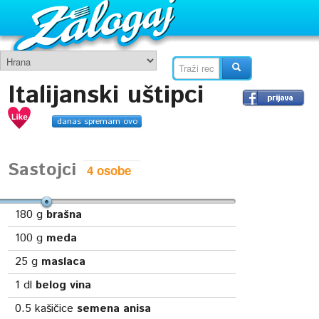
Italijanski uštipci
danas spremam ovo
Sastojci
180
g
brašna
100
g
meda
25
g
maslaca
1
dl
belog vina
0.5
kašičice
semena anisa