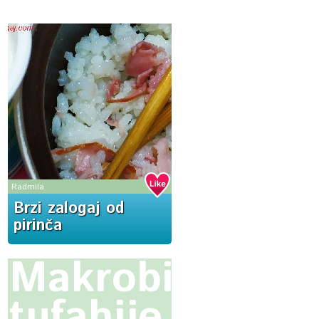
Radmila
Brzi zalogaj od
pirinča
Makrobiotičke
tufahije