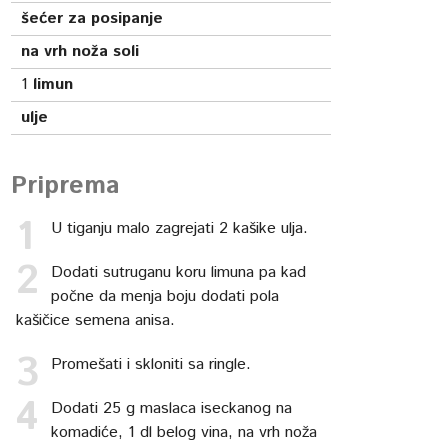
šećer za posipanje
na vrh noža soli
1
limun
ulje
Priprema
U tiganju malo zagrejati 2 kašike ulja.
Dodati sutruganu koru limuna pa kad
počne da menja boju dodati pola
kašičice semena anisa.
Promešati i skloniti sa ringle.
Dodati 25 g maslaca iseckanog na
komadiće, 1 dl belog vina, na vrh noža