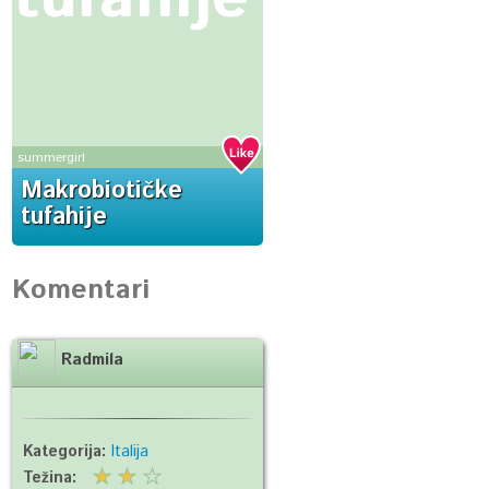
summergirl
Makrobiotičke
tufahije
Komentari
Radmila
Kategorija:
Italija
Težina: