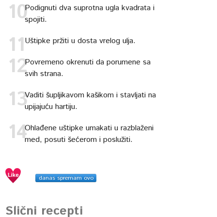
Podignuti dva suprotna ugla kvadrata i
spojiti.
Uštipke pržiti u dosta vrelog ulja.
Povremeno okrenuti da porumene sa
svih strana.
Vaditi šupljikavom kašikom i stavljati na
upijajuću hartiju.
Ohlađene uštipke umakati u razblaženi
med, posuti šećerom i poslužiti.
danas spremam ovo
Slični recepti