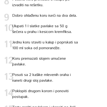
izvaditi na rešetku.
Dobro ohlađenu koru iseći na dva dela.
Ulupati 1 l slatke pavlake sa 50 g
šećera u prahu i kesicom kremfiksa.
Jednu koru staviti u kalup i poprskati sa
100 ml soka od pomorandže.
Koru premazati slojem umućene
pavlake.
Posuti sa 2 kašike mlevenih oraha i
naneti drugi sloj pavlake.
Poklopiti drugom korom i ponoviti
postupak.