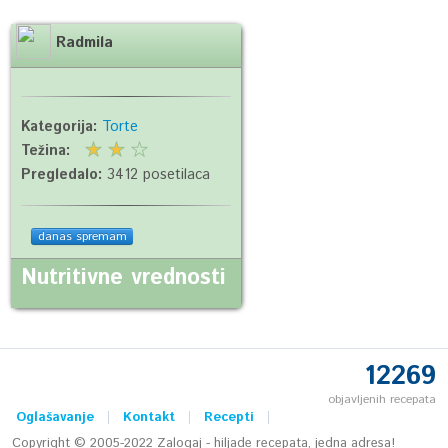
Radmila
Kategorija:
Torte
Težina:
Pregledalo:
3412 posetilaca
danas spremam
Nutritivne vrednosti
12269
objavljenih recepata
Oglašavanje
Kontakt
Recepti
Copyright © 2005-2022 Zalogaj - hiljade recepata, jedna adresa!