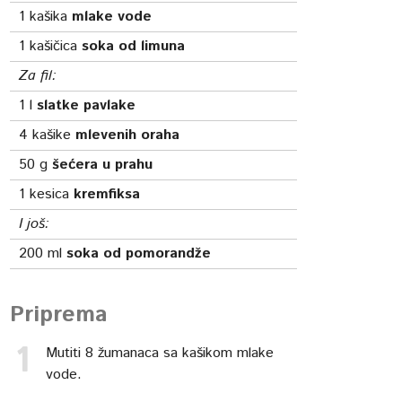
1
kašika
mlake vode
1
kašičica
soka od limuna
Za fil:
1
l
slatke pavlake
4
kašike
mlevenih oraha
50
g
šećera u prahu
1
kesica
kremfiksa
I još:
200
ml
soka od pomorandže
Priprema
Mutiti 8 žumanaca sa kašikom mlake
vode.