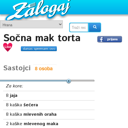
Sočna mak torta
danas spremam ovo
Sastojci
Za kore:
8
jaja
8
kašika
šećera
8
kašika
mlevenih oraha
2
kašike
mlevenog maka