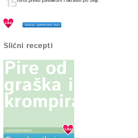
Tortu preliti pavlakom i ukrasiti po želji.
danas spremam ovo
Slični recepti
Pire od
graška i
krompira
radmilakaradzic