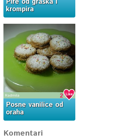
Pire od graška i
krompira
2
Radmila
Posne vanilice od
oraha
Komentari