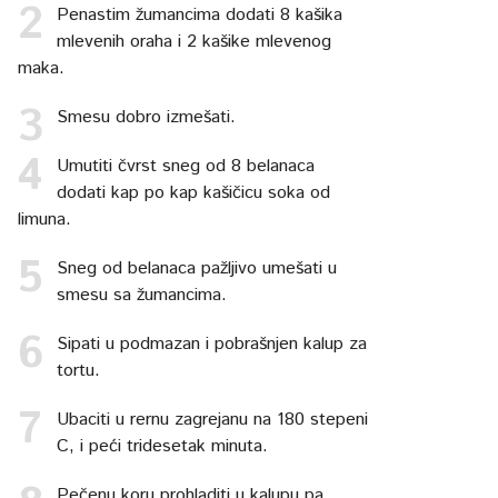
Penastim žumancima dodati 8 kašika
mlevenih oraha i 2 kašike mlevenog
maka.
Smesu dobro izmešati.
Umutiti čvrst sneg od 8 belanaca
dodati kap po kap kašičicu soka od
limuna.
Sneg od belanaca pažljivo umešati u
smesu sa žumancima.
Sipati u podmazan i pobrašnjen kalup za
tortu.
Ubaciti u rernu zagrejanu na 180 stepeni
C, i peći tridesetak minuta.
Pečenu koru prohladiti u kalupu pa