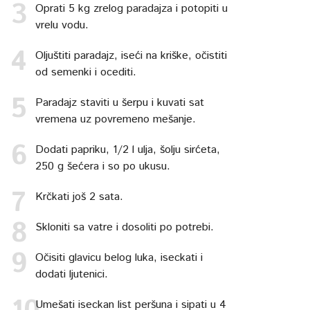
Oprati 5 kg zrelog paradajza i potopiti u
vrelu vodu.
Oljuštiti paradajz, iseći na kriške, očistiti
od semenki i ocediti.
Paradajz staviti u šerpu i kuvati sat
vremena uz povremeno mešanje.
Dodati papriku, 1/2 l ulja, šolju sirćeta,
250 g šećera i so po ukusu.
Krčkati još 2 sata.
Skloniti sa vatre i dosoliti po potrebi.
Očisiti glavicu belog luka, iseckati i
dodati ljutenici.
Umešati iseckan list peršuna i sipati u 4