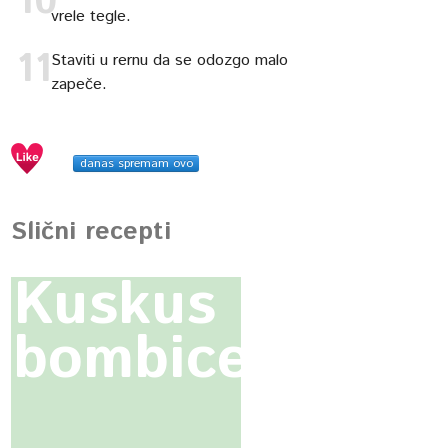
vrele tegle.
Staviti u rernu da se odozgo malo
zapeče.
danas spremam ovo
Slični recepti
Kuskus
bombice