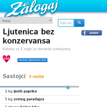
Ljutenica bez
konzervansa
Količina za 4 tegle sa metalnim poklopcima.
danas spremam ovo
Sastojci
2
kg
ljutih paprika
5
kg
zrelog paradajza