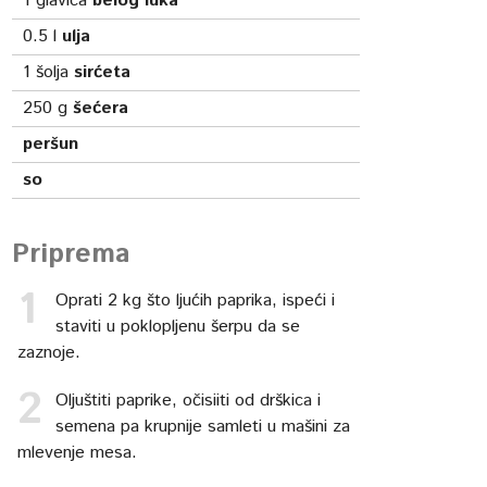
1
glavica
belog luka
0.5
l
ulja
1
šolja
sirćeta
250
g
šećera
peršun
so
Priprema
Oprati 2 kg što ljućih paprika, ispeći i
staviti u poklopljenu šerpu da se
zaznoje.
Oljuštiti paprike, očisiiti od drškica i
semena pa krupnije samleti u mašini za
mlevenje mesa.