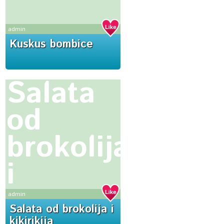
admin
Kuskus bombice
Salata
od
brokolija
i
kikirikija
admin
Salata od brokolija i
kikirikija