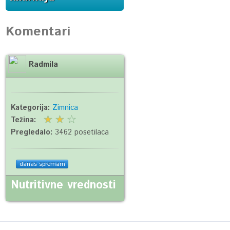
Komentari
Radmila
Kategorija:
Zimnica
Težina:
Pregledalo:
3462 posetilaca
danas spremam
Nutritivne vrednosti