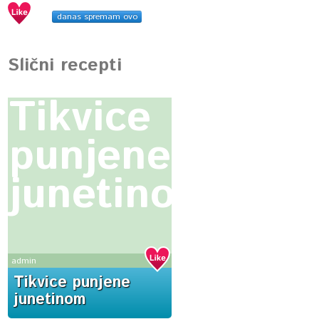
danas spremam ovo
Slični recepti
Tikvice
punjene
junetinom
admin
Tikvice punjene
junetinom