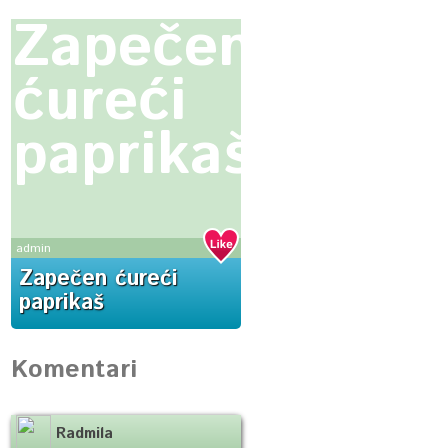
Zapečen
ćureći
paprikaš
admin
Zapečen ćureći
paprikaš
Komentari
Radmila