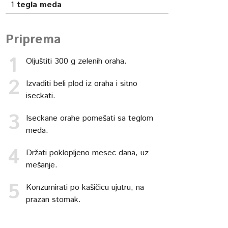
1
tegla meda
Priprema
Oljuštiti 300 g zelenih oraha.
Izvaditi beli plod iz oraha i sitno
iseckati.
Iseckane orahe pomešati sa teglom
meda.
Držati poklopljeno mesec dana, uz
mešanje.
Konzumirati po kašičicu ujutru, na
prazan stomak.