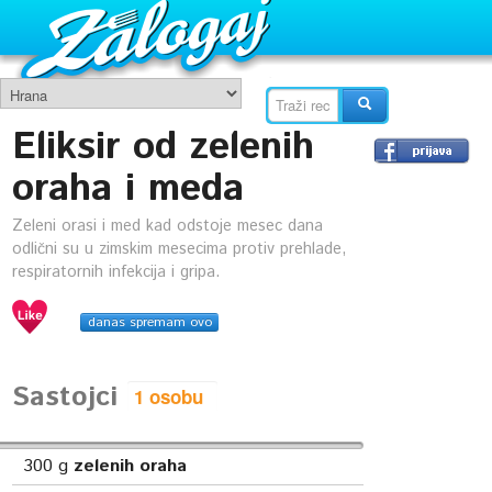
Eliksir od zelenih
oraha i meda
Zeleni orasi i med kad odstoje mesec dana
odlični su u zimskim mesecima protiv prehlade,
respiratornih infekcija i gripa.
danas spremam ovo
Sastojci
300
g
zelenih oraha