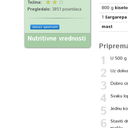
Težina:
800
g
kisel
Pregledalo:
3851 posetilaca
1
šargarepa
mast
danas spremam
Nutritivne vrednosti
Priprem
U 500 g b
Uz doliv
Dobro izm
Svaku lop
Jednu ko
Staviti d