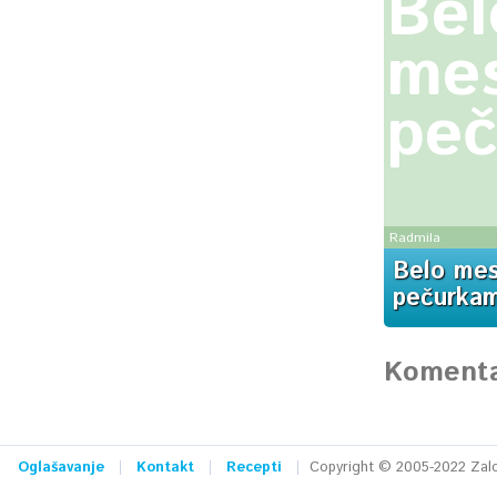
Bel
me
pe
Radmila
Belo mes
pečurka
Komenta
Oglašavanje
Kontakt
Recepti
Copyright © 2005-2022 Zalog