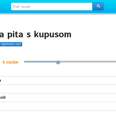
ta pita s kupusom
s spremam ovo
i
a
soli