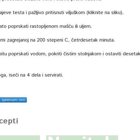
ajeve testa i pažljivo pritisnuti viljuškom (kliknite na sliku).
ato poprskati rastopljenom mašću ili uljem.
erni zagrejanoj na 200 stepeni C, četrdesetak minuta.
itu poprskati vodom, pokriti čistim stolnjakom i ostaviti deseta
a, iseći na 4 dela i servirati.
s spremam ovo
ecepti