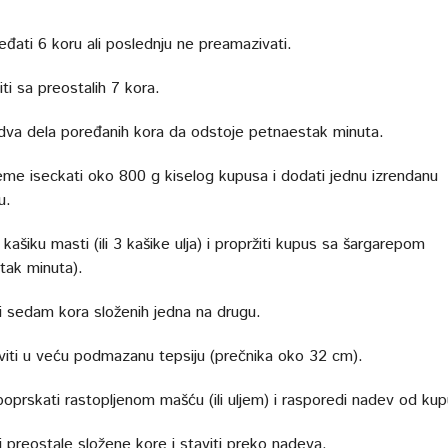
eđati 6 koru ali poslednju ne preamazivati.
iti sa preostalih 7 kora.
 dva dela poređanih kora da odstoje petnaestak minuta.
eme iseckati oko 800 g kiselog kupusa i dodati jednu izrendanu
u.
 kašiku masti (ili 3 kašike ulja) i propržiti kupus sa šargarepom
tak minuta).
ti sedam kora složenih jedna na drugu.
viti u veću podmazanu tepsiju (prečnika oko 32 cm).
oprskati rastopljenom mašću (ili uljem) i rasporedi nadev od kup
i preostale složene kore i staviti preko nadeva.