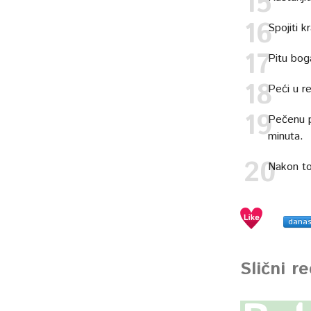
Spojiti kr
Pitu bog
Peći u r
Pečenu p
minuta.
Nakon tog
dana
Slični r