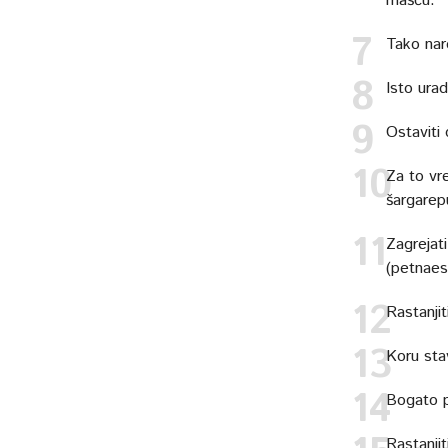
mašću.
Tako nar
Isto urad
Ostaviti
Za to vr
šargarep
Zagrejati
(petnaes
Rastanji
Koru sta
Bogato p
Rastanjit