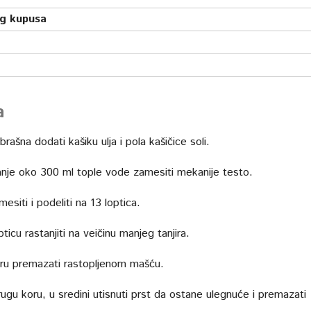
og kupusa
a
rašna dodati kašiku ulja i pola kašičice soli.
anje oko 300 ml tople vode zamesiti mekanije testo.
esiti i podeliti na 13 loptica.
ticu rastanjiti na veičinu manjeg tanjira.
ru premazati rastopljenom mašću.
rugu koru, u sredini utisnuti prst da ostane ulegnuće i premazati