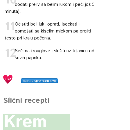
dodati preliv sa belim lukom i peći još 5
minuta).
Očistiti beli luk, oprati, iseckati i
pomešati sa kiselim mlekom pa preliti
testo pri kraju pečenja.
Seći na trouglove i služiti uz trljanicu od
suvih paprika.
danas spremam ovo
Slični recepti
Krem