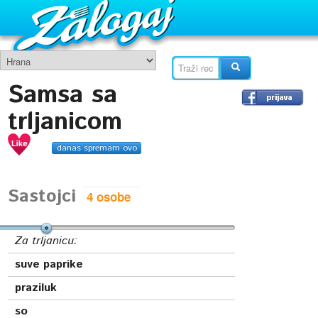
Samsa sa
trljanicom
danas spremam ovo
Sastojci
Za trljanicu:
suve paprike
praziluk
so