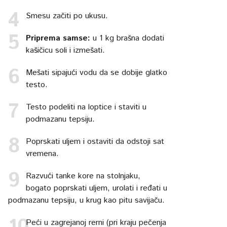
Smesu začiti po ukusu.
Priprema samse:
u 1 kg brašna dodati
kašičicu soli i izmešati.
Mešati sipajući vodu da se dobije glatko
testo.
Testo podeliti na loptice i staviti u
podmazanu tepsiju.
Poprskati uljem i ostaviti da odstoji sat
vremena.
Razvući tanke kore na stolnjaku,
bogato poprskati uljem, urolati i ređati u
podmazanu tepsiju, u krug kao pitu savijaču.
Peći u zagrejanoj rerni (pri kraju pečenja