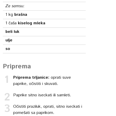
Za samsu:
1
kg
brašna
1
čaša
kiselog mleka
beli luk
ulje
so
Priprema
Priprema trljanice:
oprati suve
paprike, očistiti i skuvati.
Paprike sitno iseckati ili samleti.
Očistiti praziluk, oprati, sitno iseckati i
pomešati sa paprikom.