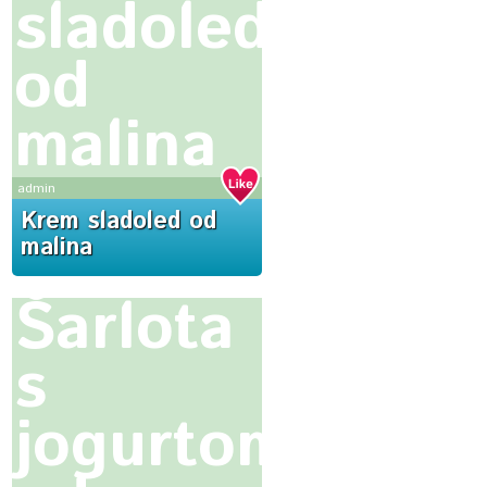
sladoled
od
malina
admin
Krem sladoled od
malina
Šarlota
s
jogurtom