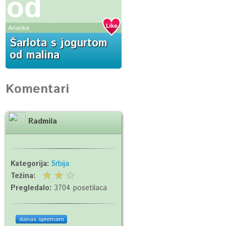
od
malina
Ananka
Šarlota s jogurtom
od malina
Komentari
Radmila
Kategorija:
Srbija
Težina:
Pregledalo:
3704 posetilaca
danas spremam