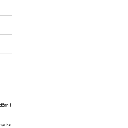
džan i
aprike