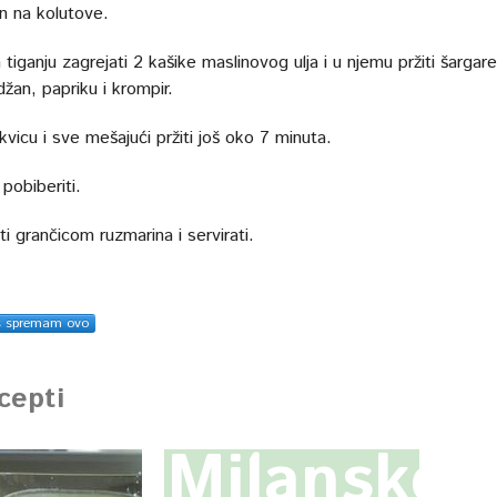
an na kolutove.
iganju zagrejati 2 kašike maslinovog ulja i u njemu pržiti šargar
idžan, papriku i krompir.
kvicu i sve mešajući pržiti još oko 7 minuta.
 pobiberiti.
i grančicom ruzmarina i servirati.
s spremam ovo
ecepti
Milanske