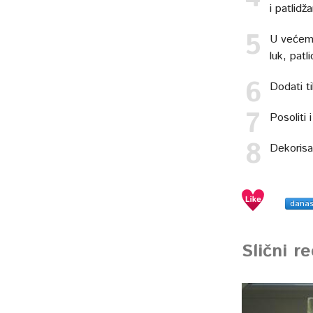
i patlidž
U većem t
luk, patl
Dodati ti
Posoliti i
Dekorisat
dana
Slični r