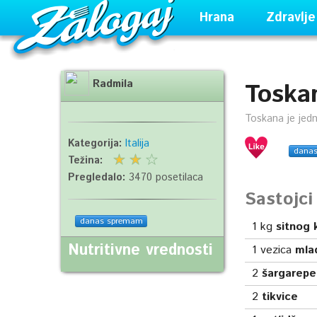
Hrana
Zdravlje
Radmila
Toskan
Toskana je jedna
Kategorija:
Italija
dana
Težina:
Pregledalo:
3470 posetilaca
Sastojc
danas spremam
1
kg
sitnog 
Nutritivne vrednosti
1
vezica
mla
2
šargarepe
2
tikvice