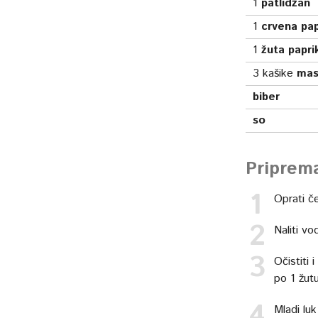
1
patlidžan
1
crvena pap
1
žuta papri
3
kašike
mas
biber
so
Priprem
Oprati č
Naliti vo
Očistiti 
po 1 žutu
Mladi luk