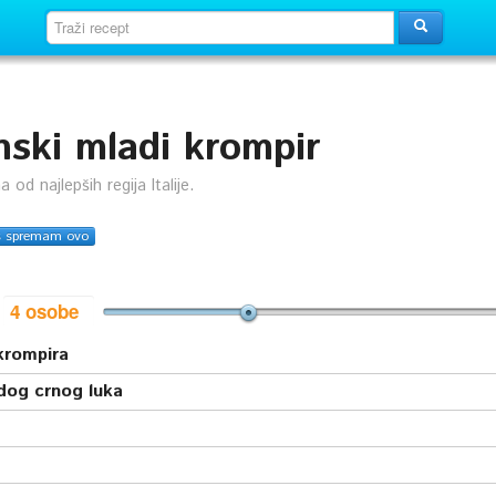
ski mladi krompir
 od najlepših regija Italije.
s spremam ovo
i
krompira
dog crnog luka