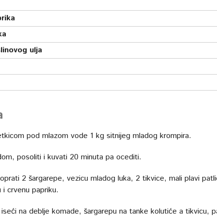
rika
ka
linovog ulja
a
etkicom pod mlazom vode 1 kg sitnijeg mladog krompira.
dom, posoliti i kuvati 20 minuta pa ocediti.
i oprati 2 šargarepe, vezicu mladog luka, 2 tikvice, mali plavi patli
 i crvenu papriku.
 iseći na deblje komade, šargarepu na tanke kolutiće a tikvicu, p