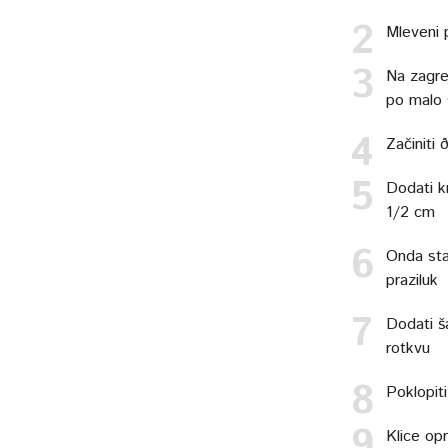
Mleveni 
Na zagrej
po malo 
Začiniti
Dodati k
1/2 cm
Onda sta
praziluk
Dodati š
rotkvu
Poklopit
Klice opr