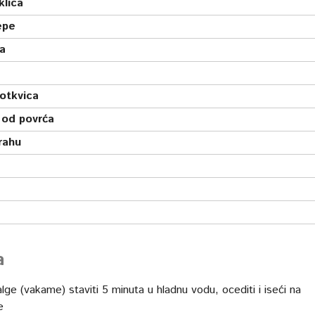
klica
epe
ka
rotkvica
 od povrća
rahu
a
lge (vakame) staviti 5 minuta u hladnu vodu, ocediti i iseći na
e