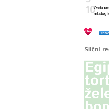
Onda ume
mladog l
dana
Slični r
Egi
tor
žel
bo