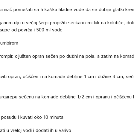
pirinač pomešati sa 5 kašika hladne vode da se dobije glatki kre
anom ulju u većoj šerpi propržiti seckani crni luk na kolutiće, doli
supe od povrća i 500 ml vode
 ðumbirom
rompir, oljušten opran sečen po dužini na pola, a zatim na komad
viti opran, očišćen i na komade debljine 1 cm i dužine 3 cm, se
argarepu sečenu na komade debljine 1/2 cm i opranu i očišćenu 
i posudu i kuvati oko 10 minuta
ati u vreloj vodi i dodati ih u varivo