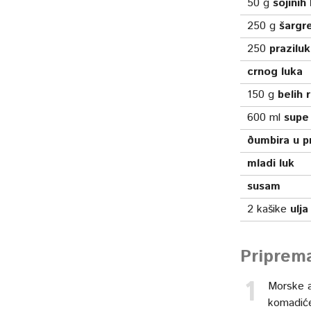
50
g
sojinih 
250
g
šargr
250
prazilu
crnog luka
150
g
belih 
600
ml
supe
ðumbira u p
mladi luk
susam
2
kašike
ulja
Priprem
Morske a
komadić