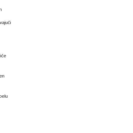
m
vajući
iće
čen
belu