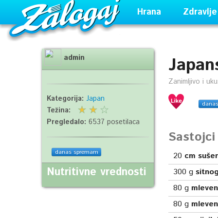
Hrana
Zdravlje
admin
Japan
Zanimljivo i uk
Kategorija:
Japan
dana
Težina:
Pregledalo:
6537 posetilaca
Sastojc
danas spremam
20
cm sušen
Nutritivne vrednosti
300
g
sitno
80
g
mleven
80
g
mleve