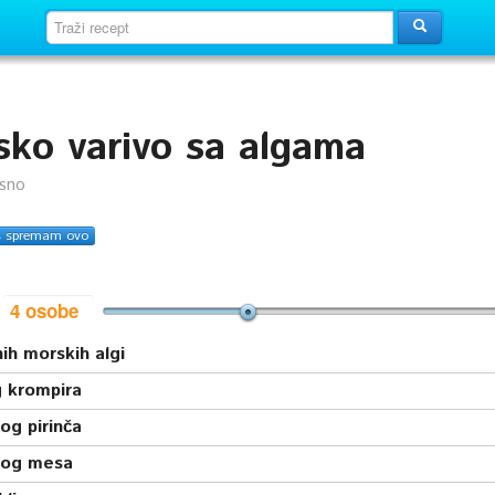
sko varivo sa algama
usno
s spremam ovo
i
ih morskih algi
g krompira
og pirinča
nog mesa