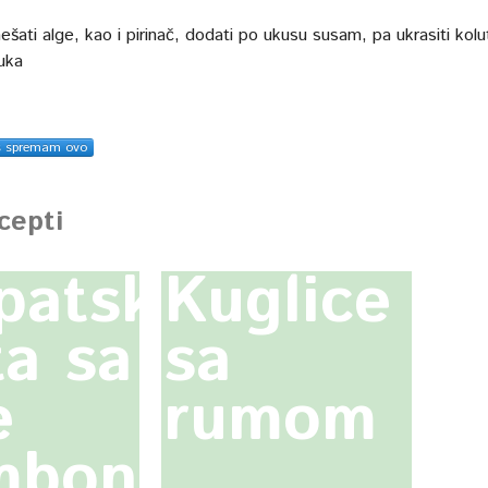
šati alge, kao i pirinač, dodati po ukusu susam, pa ukrasiti kolu
uka
s spremam ovo
ecepti
patska
Kuglice
ta sa
sa
e
rumom
mbonama