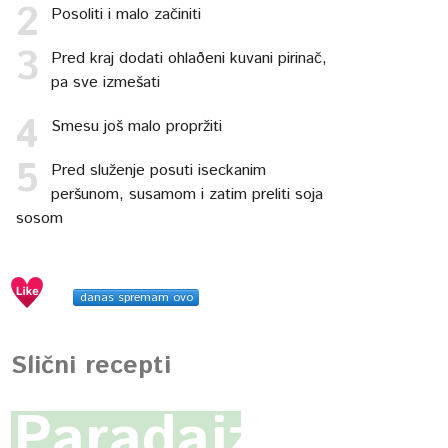
Posoliti i malo začiniti
Pred kraj dodati ohlaðeni kuvani pirinač,
pa sve izmešati
Smesu još malo propržiti
Pred služenje posuti iseckanim
peršunom, susamom i zatim preliti soja
sosom
danas spremam ovo
Slični recepti
Paradajz