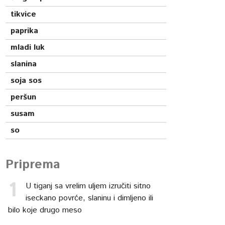
tikvice
paprika
mladi luk
slanina
soja sos
peršun
susam
so
Priprema
U tiganj sa vrelim uljem izručiti sitno
iseckano povrće, slaninu i dimljeno ili
bilo koje drugo meso