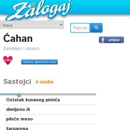
Ćahan
Zanimljivo i ukusno
danas spremam ovo
Sastojci
Ostatak kuvanog pirinča
dimljeno ili
pileće meso
šargarepa