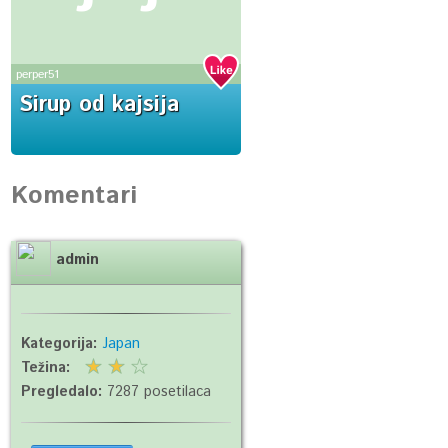
perper51
Sirup od kajsija
Komentari
admin
Kategorija:
Japan
Težina:
Pregledalo:
7287 posetilaca