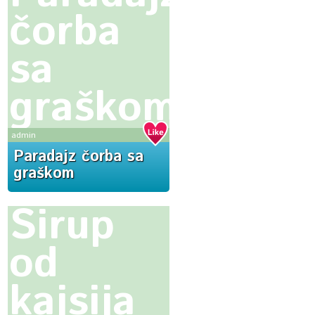
čorba
sa
graškom
admin
Paradajz čorba sa
graškom
Sirup
od
kajsija