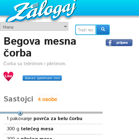
Begova mesna
čorba
Čorba sa teletinom i piletinom.
danas spremam ovo
Sastojci
1
pakovanje
povrća za belu čorbu
300
g
telećeg mesa