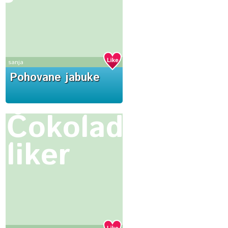
sanja
Pohovane jabuke
Čokoladni
liker