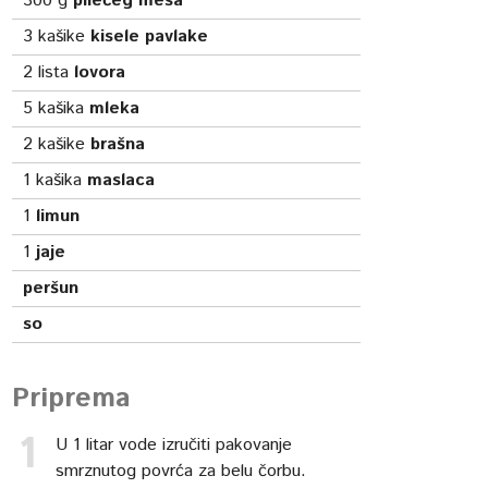
300
g
pilećeg mesa
3
kašike
kisele pavlake
2
lista
lovora
5
kašika
mleka
2
kašike
brašna
1
kašika
maslaca
1
limun
1
jaje
peršun
so
Priprema
U 1 litar vode izručiti pakovanje
smrznutog povrća za belu čorbu.