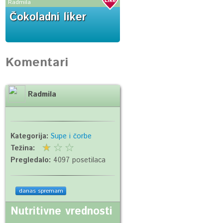
Radmila
Čokoladni liker
Komentari
Radmila
Kategorija:
Supe i čorbe
Težina:
Pregledalo:
4097 posetilaca
danas spremam
Nutritivne vrednosti