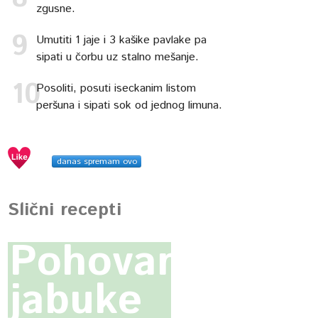
zgusne.
Umutiti 1 jaje i 3 kašike pavlake pa
sipati u čorbu uz stalno mešanje.
Posoliti, posuti iseckanim listom
peršuna i sipati sok od jednog limuna.
danas spremam ovo
Slični recepti
Pohovane
jabuke