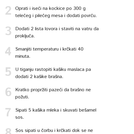
Oprati i iseći na kockice po 300 g
telećeg i pilećeg mesa i dodati povrću.
Dodati 2 lista lovora i staviti na vatru da
proključa.
Smanjiti temperaturu i krčkati 40
minuta.
U tiganju rastopiti kašiku maslaca pa
dodati 2 kašike brašna.
Kratko propržiti pazeći da brašno ne
požuti.
Sipati 5 kašika mleka i skuvati bešamel
sos.
Sos sipati u čorbu i krčkati dok se ne