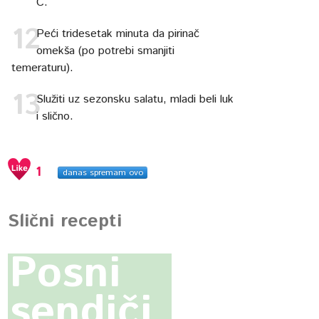
C.
Peći tridesetak minuta da pirinač
omekša (po potrebi smanjiti
temeraturu).
Služiti uz sezonsku salatu, mladi beli luk
i slično.
1
danas spremam ovo
Slični recepti
Posni
sendiči