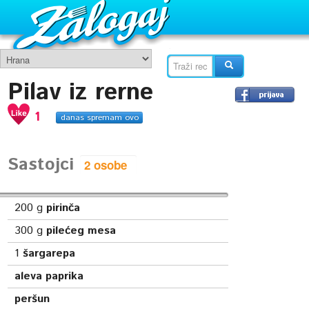
Pilav iz rerne
1
danas spremam ovo
Sastojci
200
g
pirinča
300
g
pilećeg mesa
1
šargarepa
aleva paprika
peršun