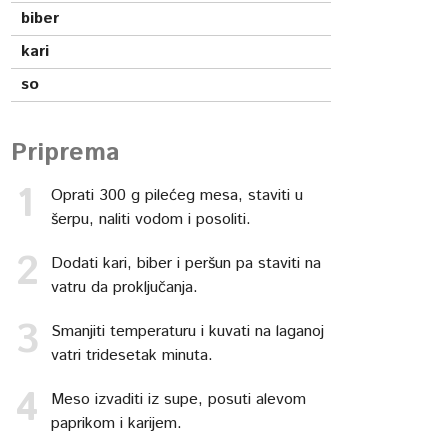
biber
kari
so
Priprema
Oprati 300 g pilećeg mesa, staviti u
šerpu, naliti vodom i posoliti.
Dodati kari, biber i peršun pa staviti na
vatru da proključanja.
Smanjiti temperaturu i kuvati na laganoj
vatri tridesetak minuta.
Meso izvaditi iz supe, posuti alevom
paprikom i karijem.