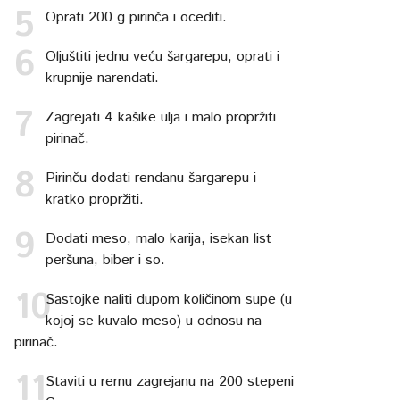
Oprati 200 g pirinča i ocediti.
Oljuštiti jednu veću šargarepu, oprati i
krupnije narendati.
Zagrejati 4 kašike ulja i malo propržiti
pirinač.
Pirinču dodati rendanu šargarepu i
kratko propržiti.
Dodati meso, malo karija, isekan list
peršuna, biber i so.
Sastojke naliti dupom količinom supe (u
kojoj se kuvalo meso) u odnosu na
pirinač.
Staviti u rernu zagrejanu na 200 stepeni