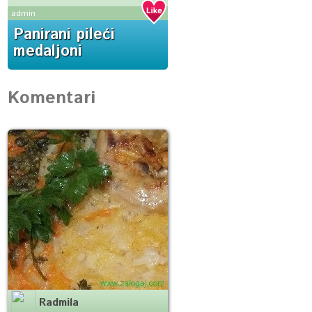
admin
Panirani pileći
medaljoni
Komentari
Radmila