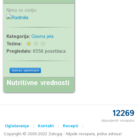
Njima se svidja:
Kategorija:
Glavna jela
Težina:
Pregledalo:
6556 posetilaca
danas spremam
Nutritivne vrednosti
12269
objavljenih recepata
Oglašavanje
Kontakt
Recepti
Copyright © 2005-2022 Zalogaj - hiljade recepata, jedna adresa!