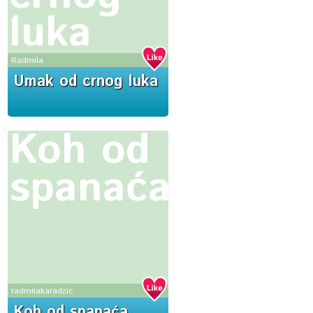
luka
Radmila
Umak od crnog luka
Koh od
spanaća
radmilakaradzic
Koh od spanaća