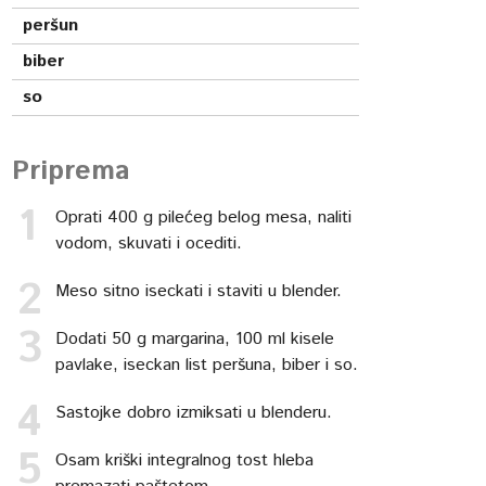
peršun
biber
so
Priprema
Oprati 400 g pilećeg belog mesa, naliti
vodom, skuvati i ocediti.
Meso sitno iseckati i staviti u blender.
Dodati 50 g margarina, 100 ml kisele
pavlake, iseckan list peršuna, biber i so.
Sastojke dobro izmiksati u blenderu.
Osam kriški integralnog tost hleba