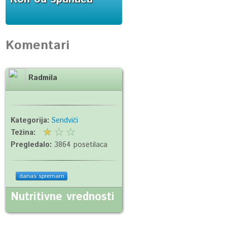
Komentari
Radmila
Kategorija:
Sendviči
Težina:
Pregledalo:
3864 posetilaca
danas spremam
Nutritivne vrednosti