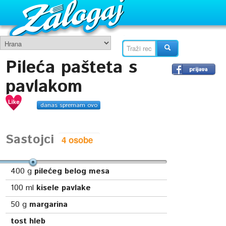
Pileća pašteta s
pavlakom
danas spremam ovo
Sastojci
400
g
pilećeg belog mesa
100
ml
kisele pavlake
50
g
margarina
tost hleb