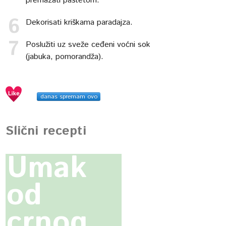
premazati paštetom.
Dekorisati kriškama paradajza.
Poslužiti uz sveže ceđeni voćni sok
(jabuka, pomorandža).
danas spremam ovo
Slični recepti
Umak
od
crnog