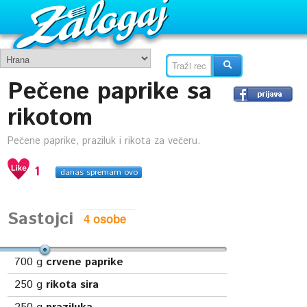
Pečene paprike sa
rikotom
Pečene paprike, praziluk i rikota za večeru.
1
danas spremam ovo
Sastojci
700
g
crvene paprike
250
g
rikota sira