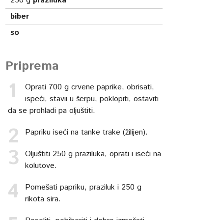
250
g
praziluka
biber
so
Priprema
Oprati 700 g crvene paprike, obrisati,
ispeći, stavii u šerpu, poklopiti, ostaviti
da se prohladi pa oljuštiti.
Papriku iseći na tanke trake (žilijen).
Oljuštiti 250 g praziluka, oprati i iseći na
kolutove.
Pomešati papriku, praziluk i 250 g
rikota sira.