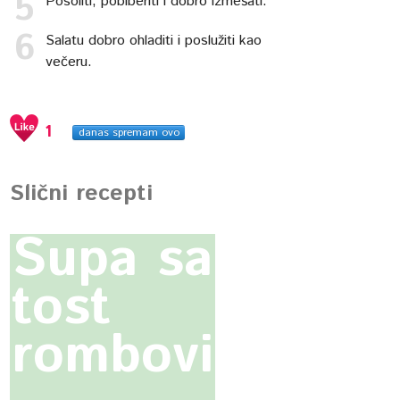
Posoliti, pobiberiti i dobro izmešati.
Salatu dobro ohladiti i poslužiti kao
večeru.
1
danas spremam ovo
Slični recepti
Supa sa
tost
rombovima