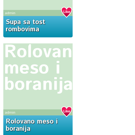
admin
Supa sa tost
rombovima
Rolovano
meso i
boranija
admin
Rolovano meso i
boranija