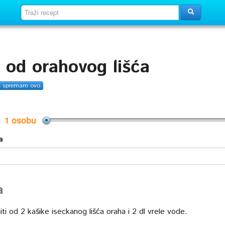
 od orahovog lišća
s spremam ovo
i
a
a
ti od 2 kašike iseckanog lišća oraha i 2 dl vrele vode.