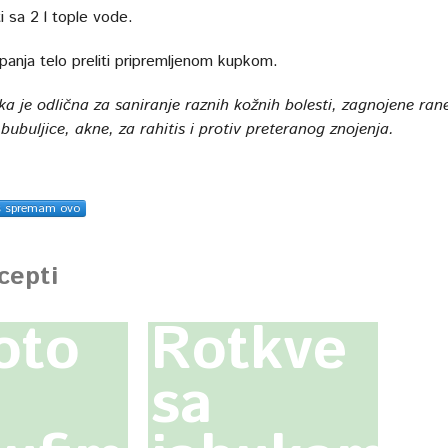
i sa 2 l tople vode.
panja telo preliti pripremljenom kupkom.
a je odlična za saniranje raznih kožnih bolesti, zagnojene ran
bubuljice, akne, za rahitis i protiv preteranog znojenja.
s spremam ovo
ecepti
oto
Rotkve
sa