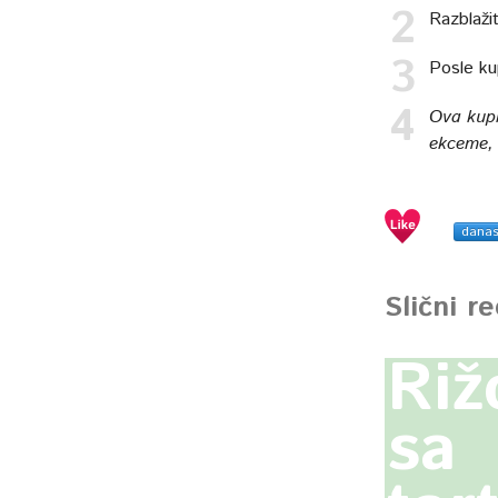
Razblažit
Posle ku
Ova kupk
ekceme, 
dana
Slični r
Riž
sa