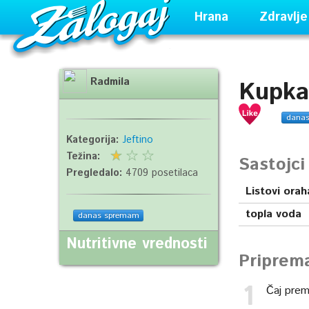
Hrana
Zdravlje
Radmila
Kupka
dana
Kategorija:
Jeftino
Težina:
Sastojc
Pregledalo:
4709 posetilaca
Listovi orah
topla voda
danas spremam
Nutritivne vrednosti
Priprem
Čaj premi