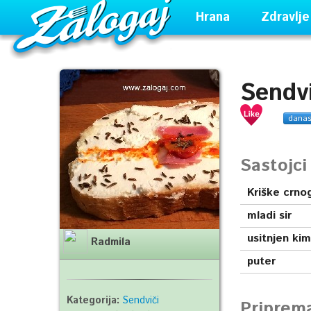
Hrana
Zdravlje
Sendv
dana
Sastojc
Kriške crno
mladi sir
usitnjen kim
Radmila
puter
Kategorija:
Sendviči
Priprem