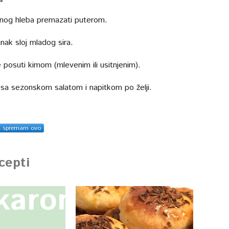
rnog hleba premazati puterom.
anak sloj mladog sira.
 posuti kimom (mlevenim ili usitnjenim).
i sa sezonskom salatom i napitkom po želji.
s spremam ovo
ecepti
karone