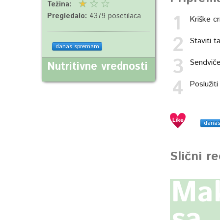
Težina:
Pregledalo:
4379 posetilaca
Kriške c
Staviti t
danas spremam
Sendviče
Nutritivne vrednosti
Poslužit
dana
Slični r
Ma
sa