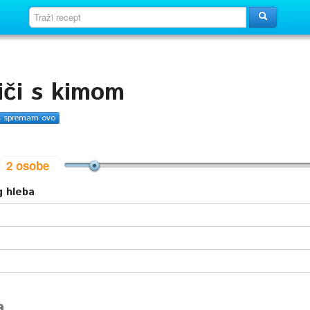
iči s kimom
s spremam ovo
i
g hleba
a