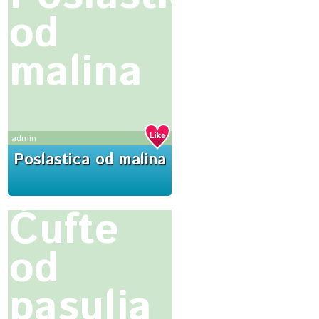
od
malina
admin
Poslastica od malina
Ćufte
od
pasulja