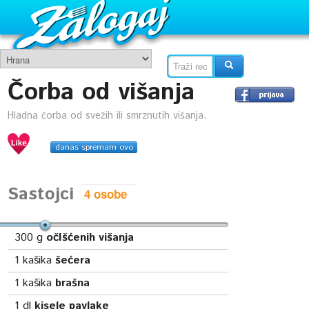
Čorba od višanja
Hladna čorba od svežih ili smrznutih višanja.
danas spremam ovo
Sastojci
300
g
očIšćenih višanja
1
kašika
šećera
1
kašika
brašna
1
dl
kisele pavlake