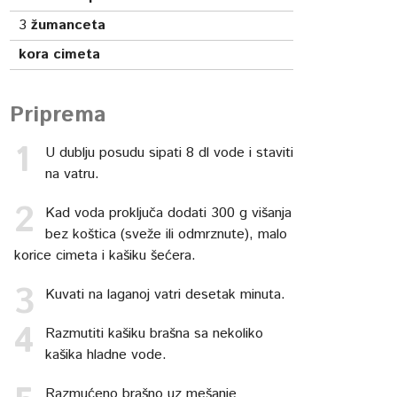
3
žumanceta
kora cimeta
Priprema
U dublju posudu sipati 8 dl vode i staviti
na vatru.
Kad voda proključa dodati 300 g višanja
bez koštica (sveže ili odmrznute), malo
korice cimeta i kašiku šećera.
Kuvati na laganoj vatri desetak minuta.
Razmutiti kašiku brašna sa nekoliko
kašika hladne vode.
Razmućeno brašno uz mešanje