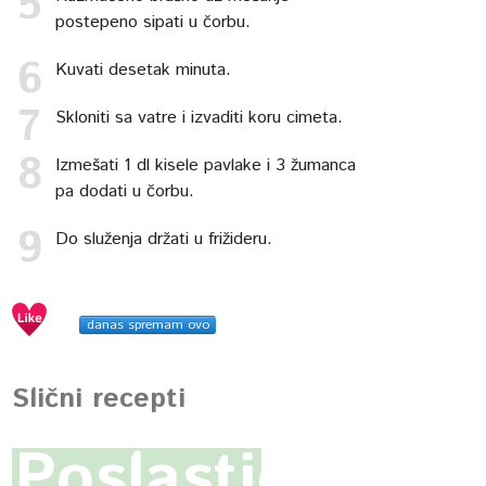
postepeno sipati u čorbu.
Kuvati desetak minuta.
Skloniti sa vatre i izvaditi koru cimeta.
Izmešati 1 dl kisele pavlake i 3 žumanca
pa dodati u čorbu.
Do služenja držati u frižideru.
danas spremam ovo
Slični recepti
Poslastica