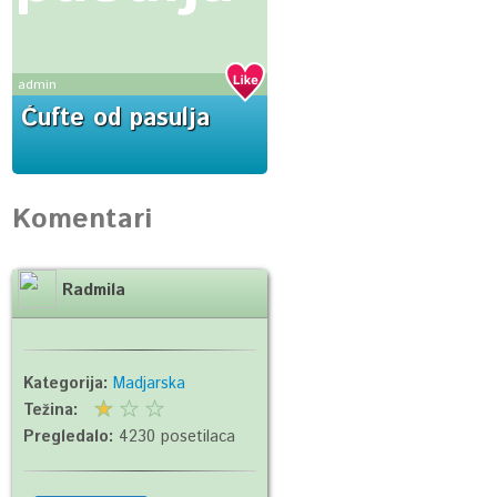
admin
Ćufte od pasulja
Komentari
Radmila
Kategorija:
Madjarska
Težina:
Pregledalo:
4230 posetilaca