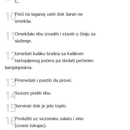
C.
Peći na laganoj vatri dok šaran ne
omekša.
Omekšalu ribu izvaditi i staviti u činiju za
služenje.
Izmešati kašiku brašna sa kašikom
rastopljenog putera pa dodati pečenim
šampinjonima.
Promešati i pustiti da provri.
Sosom preliti ribu.
Servirati dok je jelo toplo.
Poslužiti uz sezonsku salatu i vino
(crveni tokajac).