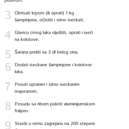
puterom.
Obrisati krpom (ili oprati) 1 kg
šampinjona, očistiti i sitno iseckati.
Glavicu crnog luka oljuštiti, oprati i iseći
na kolutove.
Šarana preliti sa 3 dl belog vina.
Dodati iseckane šampinjone i kolutove
luka.
Posuti opranim i sitno iseckanim
majoranom.
Posudu sa ribom pokriti aluminijumskom
folijom.
Staviti u rernu zagrejanu na 200 stepeni