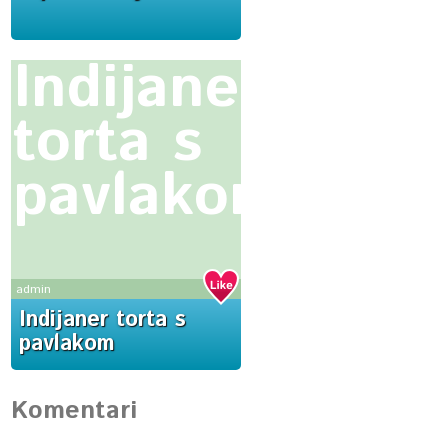
Indijaner
torta s
pavlakom
admin
Indijaner torta s
pavlakom
Komentari