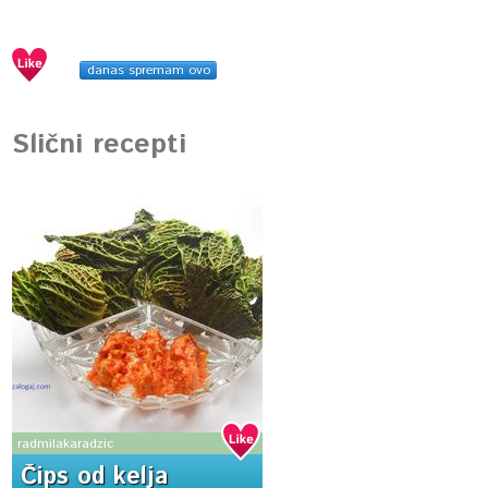
danas spremam ovo
Slični recepti
radmilakaradzic
Čips od kelja