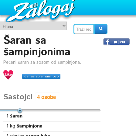
Šaran sa
šampinjonima
Pečeni šaran sa sosom od šampinjona.
danas spremam ovo
Sastojci
1
šaran
1
kg
šampinjona