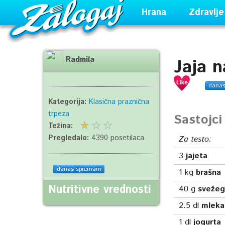
Hrana
Zdravlje
Radmila
Jaja n
dana
Kategorija:
Klasična praznična
trpeza
Sastojc
Težina:
Pregledalo:
4390 posetilaca
Za testo:
3
jajeta
danas spremam
1
kg
brašna
Nutritivne vrednosti
40
g
svežeg
2.5
dl
mleka
1
dl
jogurta