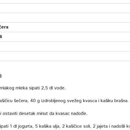
ćera
li
a
 mlakog mleka sipati 2,5 dl vode.
ašičicu šećera, 40 g izdrobljenog svežeg kvasca i kašiku brašna.
 i ostaviti desetak minut da kvasac nadođe.
sipati 1 dl jogurta, 5 kašika ulja, 2 kašičice soli, 2 jajeta i nadošli 