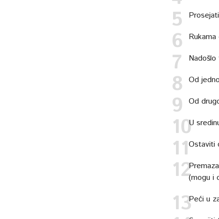
Prosejat
Rukama d
Nadošlo 
Od jedno
Od drugo
U sredin
Ostaviti 
Premazati
(mogu i 
Peći u z