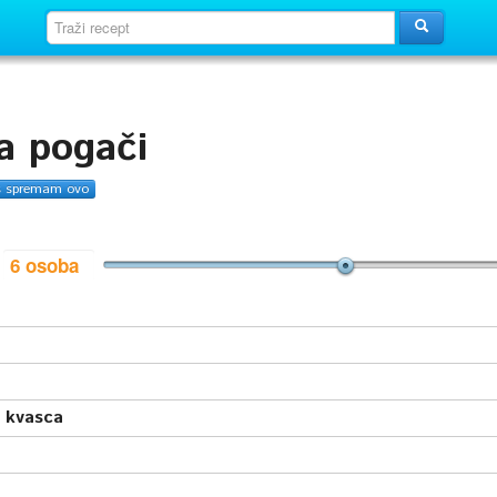
a pogači
s spremam ovo
i
 kvasca