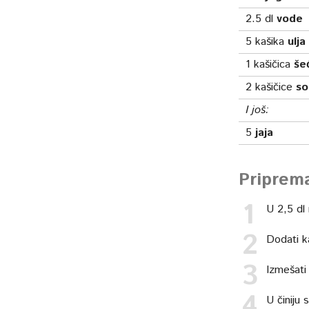
2.5
dl
vode
5
kašika
ulja
1
kašičica
še
2
kašičice
so
I još:
5
jaja
Priprem
U 2,5 dl
Dodati k
Izmešati
U činiju 