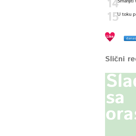
Smanjiti
U toku p
dana
Slični r
Sla
sa
ora