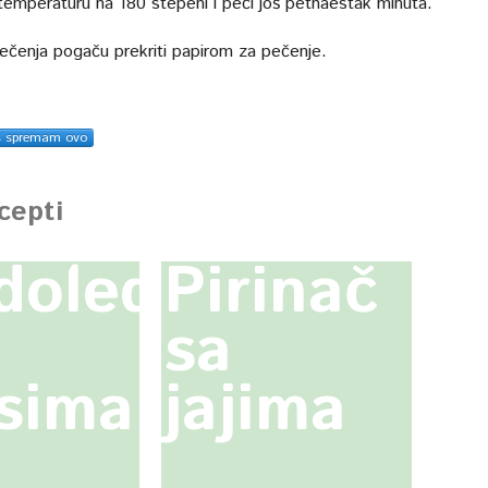
 temperaturu na 180 stepeni i peći još petnaestak minuta.
ečenja pogaču prekriti papirom za pečenje.
s spremam ovo
ecepti
doled
Pirinač
sa
sima
jajima