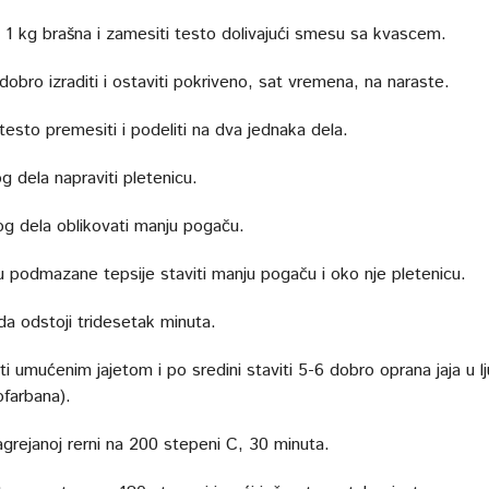
i 1 kg brašna i zamesiti testo dolivajući smesu sa kvascem.
obro izraditi i ostaviti pokriveno, sat vremena, na naraste.
testo premesiti i podeliti na dva jednaka dela.
g dela napraviti pletenicu.
g dela oblikovati manju pogaču.
u podmazane tepsije staviti manju pogaču i oko nje pletenicu.
da odstoji tridesetak minuta.
 umućenim jajetom i po sredini staviti 5-6 dobro oprana jaja u lj
ofarbana).
agrejanoj rerni na 200 stepeni C, 30 minuta.