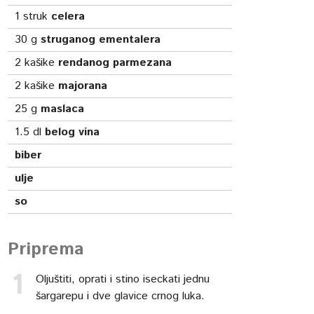
1
struk
celera
30
g
struganog ementalera
2
kašike
rendanog parmezana
2
kašike
majorana
25
g
maslaca
1.5
dl
belog vina
biber
ulje
so
Priprema
Oljuštiti, oprati i stino iseckati jednu
šargarepu i dve glavice crnog luka.