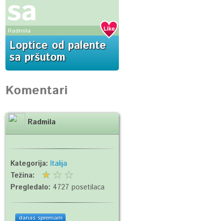
sa
pršutom
Radmila
Loptice od palente
sa pršutom
Komentari
Radmila
Kategorija:
Italija
Težina:
Pregledalo:
4727 posetilaca
danas spremam