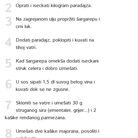
Oprati i iseckati kilogram paradajza.
Na zagrejanom ulju propržiti šargarepu i
crni luk.
Dodati paradajz, poklopiti i kuvati na
tihoj vatri.
Kad šargarepa omekša dodati iseckani
struk celera i dobro izmešati.
U sos sipati 1,5 dl suvog belog vina i
kuvati dok se ne zgusne.
Skloniti sa vatre i umešati 30 g
struganog sira (ementaler, grijer...) i 2
kašike rendanog parmezana.
Umešati dve kašike majorana, posoliti i