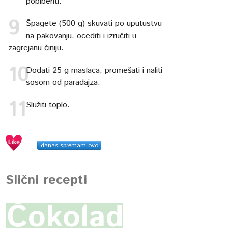
pobiberiti.
Špagete (500 g) skuvati po uputustvu
na pakovanju, ocediti i izručiti u
zagrejanu činiju.
Dodati 25 g maslaca, promešati i naliti
sosom od paradajza.
Služiti toplo.
danas spremam ovo
Slični recepti
Čokoladni