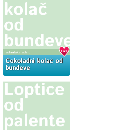
kolač
od
bundeve
radmilakaradzic
Čokoladni kolač od
bundeve
Loptice
od
palente