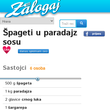
Špageti u paradajz
sosu
danas spremam ovo
Sastojci
500
g
špageta
1
kg
paradajza
2
glavice
crnog luka
1
šargarepa