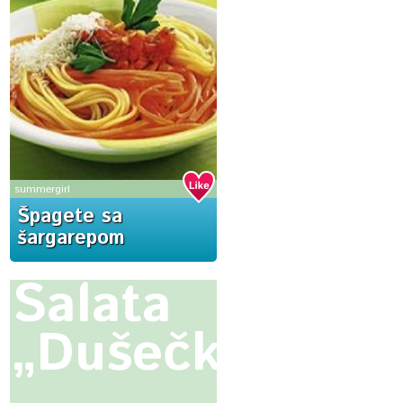
summergirl
Špagete sa
šargarepom
Salata
„Dušečka“