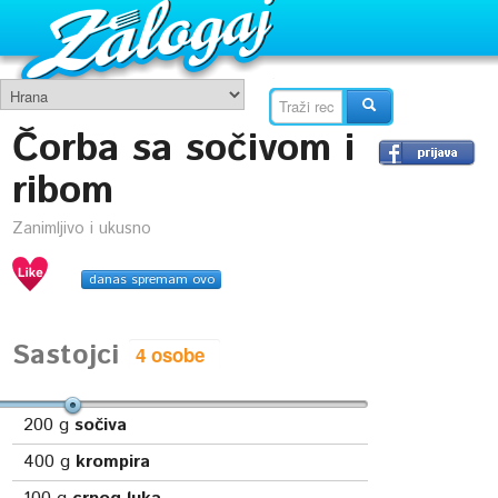
Čorba sa sočivom i
ribom
Zanimljivo i ukusno
danas spremam ovo
Sastojci
200
g
sočiva
400
g
krompira