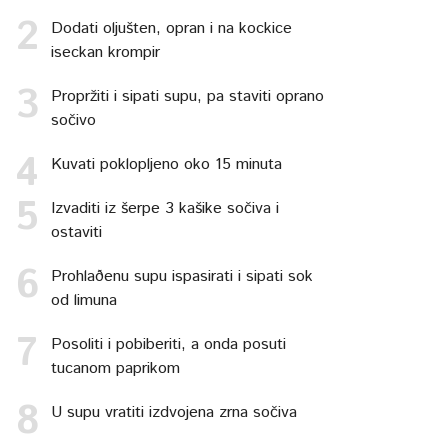
Dodati oljušten, opran i na kockice
iseckan krompir
Propržiti i sipati supu, pa staviti oprano
sočivo
Kuvati poklopljeno oko 15 minuta
Izvaditi iz šerpe 3 kašike sočiva i
ostaviti
Prohlaðenu supu ispasirati i sipati sok
od limuna
Posoliti i pobiberiti, a onda posuti
tucanom paprikom
U supu vratiti izdvojena zrna sočiva