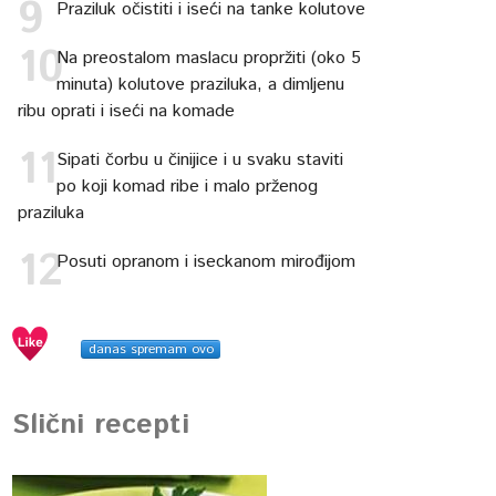
Praziluk očistiti i iseći na tanke kolutove
Na preostalom maslacu propržiti (oko 5
minuta) kolutove praziluka, a dimljenu
ribu oprati i iseći na komade
Sipati čorbu u činijice i u svaku staviti
po koji komad ribe i malo prženog
praziluka
Posuti opranom i iseckanom mirođijom
danas spremam ovo
Slični recepti