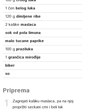
100
g
crnog luka
1
čen
belog luka
120
g
dimljene ribe
2
kašike
maslaca
sok od pola limuna
malo tucane paprike
100
g
praziluka
1
grančica mirođije
biber
so
Priprema
Zagrejati kašiku maslaca, pa na njoj
propržiti seckani crni i beli luk