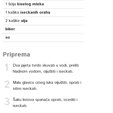
1
šolja
kiselog mleka
1
kašika
iseckanih oraha
2
kašike
ulja
biber
so
Priprema
Dva jajeta tvrdo skuvati u vodi, preliti
hladnom vodom, oljuštiti i iseckati.
Malu glavicu crnog luka oljuštiti, oprati i
sitno iseckati.
Šaku listova spanaća oprati, ocediti i
iseckati.