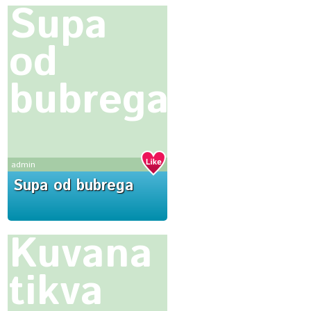
Supa
od
bubrega
admin
Supa od bubrega
Kuvana
tikva