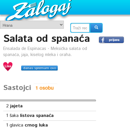
Salata od spanaća
Ensalada de Espinacas - Meksička salata od
spanaća, jaja, kiselog mleka i oraha.
danas spremam ovo
Sastojci
2
jajeta
1
šaka
listova spanaća
1
glavica
crnog luka