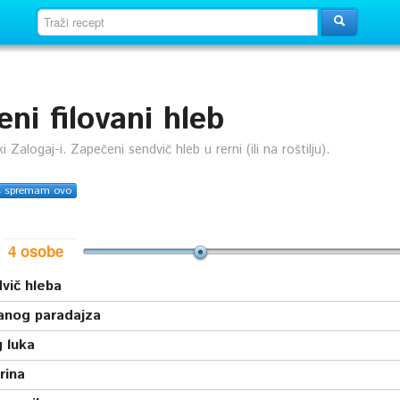
ni filovani hleb
i Zalogaj-i. Zapečeni sendvič hleb u rerni (ili na roštilju).
s spremam ovo
i
vič hleba
anog paradajza
 luka
rina