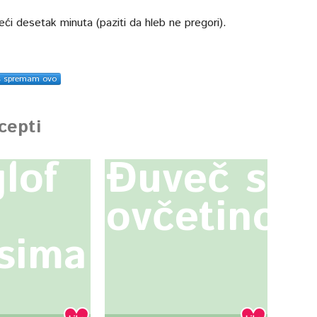
eći desetak minuta (paziti da hleb ne pregori).
s spremam ovo
ecepti
lof
Đuveč s
ovčetinom
sima