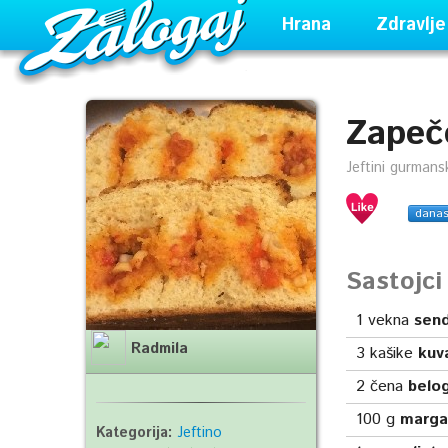
Hrana
Zdravlje
Zapeče
Jeftini gurmansk
dana
Sastojc
1
vekna
send
Radmila
3
kašike
kuv
2
čena
belog
100
g
marga
Kategorija:
Jeftino