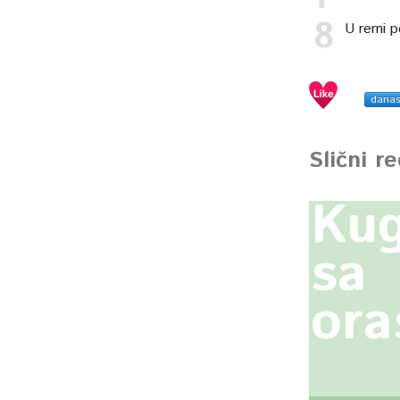
U rerni p
dana
Slični r
Kug
sa
ora