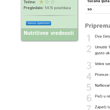
tucana ljuta
Težina:
Pregledalo:
5476 posetilaca
so
danas spremam
Priprem
Nutritivne vrednosti
Dva čena 
Umutiti 
gusto uku
Vekni se
Proreze 
Nafilovan
Peći u re
Zapeći t