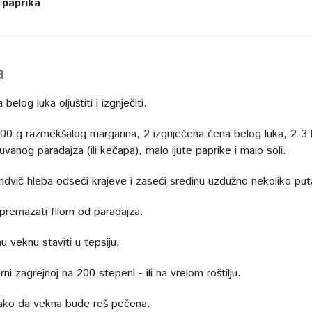
 paprika
a
belog luka oljuštiti i izgnječiti.
100 g razmekšalog margarina, 2 izgnječena čena belog luka, 2-3 
vanog paradajza (ili kečapa), malo ljute paprike i malo soli.
ndvič hleba odseći krajeve i zaseći sredinu uzdužno nekoliko put
premazati filom od paradajza.
u veknu staviti u tepsiju.
rni zagrejnoj na 200 stepeni - ili na vrelom roštilju.
ako da vekna bude reš pečena.