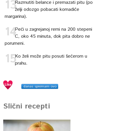
Razmutiti belance i premazati pitu (po
želji odozgo pobacati komadiće
margarina).
Peći u zagrejanoj rerni na 200 stepeni
C, oko 45 minuta, dok pita dobro ne
porumeni.
Ko želi može pitu posuti šećerom u
prahu.
danas spremam ovo
Slični recepti