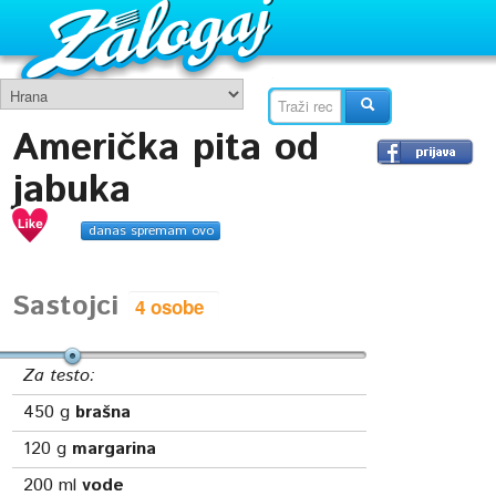
Američka pita od
jabuka
danas spremam ovo
Sastojci
Za testo:
450
g
brašna
120
g
margarina
200
ml
vode