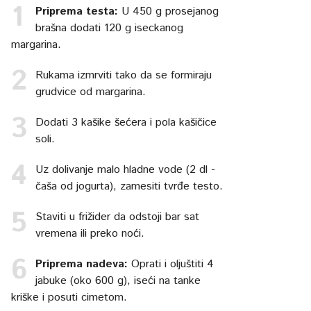
Priprema testa:
U 450 g prosejanog
brašna dodati 120 g iseckanog
margarina.
Rukama izmrviti tako da se formiraju
grudvice od margarina.
Dodati 3 kašike šećera i pola kašičice
soli.
Uz dolivanje malo hladne vode (2 dl -
čaša od jogurta), zamesiti tvrđe testo.
Staviti u frižider da odstoji bar sat
vremena ili preko noći.
Priprema nadeva:
Oprati i oljuštiti 4
jabuke (oko 600 g), iseći na tanke
kriške i posuti cimetom.