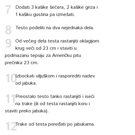
Dodati 3 kašike šećera, 2 kašike griza i
1 kašiku gustina pa izmešati.
Testo podeliti na dva nejednaka dela.
Od većeg dela testa rastanjiti oklagijom
krug veći od 23 cm i staviti u
podmazanu tepsiju za Američku pitu
prečnika 23 cm.
Izbockati viljuškom i rasporediti nadev
od jabuka.
Preostalo testo tanko rastanjiti i iseći
na trake (ili od testa rastanjiti koru i
staviti preko jabuka).
Trake od testa poređati po jabukama.