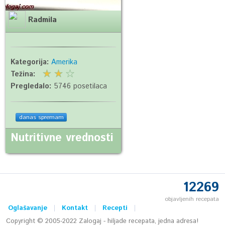
Radmila
Kategorija:
Amerika
Težina:
Pregledalo:
5746 posetilaca
danas spremam
Nutritivne vrednosti
12269
objavljenih recepata
Oglašavanje
Kontakt
Recepti
Copyright © 2005-2022 Zalogaj - hiljade recepata, jedna adresa!