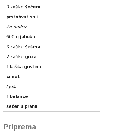
3
kašike
šećera
prstohvat soli
Za nadev:
600
g
jabuka
3
kašike
šećera
2
kašike
griza
1
kašika
gustina
cimet
I još:
1
belance
šećer u prahu
Priprema