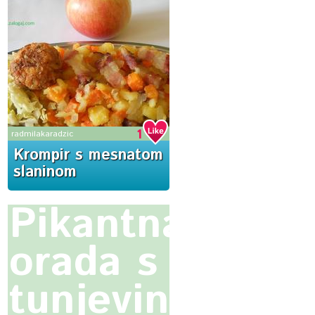
1
radmilakaradzic
Krompir s mesnatom
slaninom
Pikantna
orada s
tunjevinom