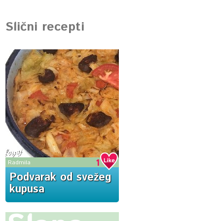
Slični recepti
1
Radmila
Podvarak od svežeg
kupusa