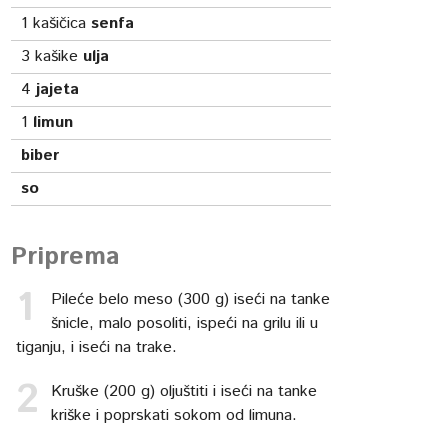
1
kašičica
senfa
3
kašike
ulja
4
jajeta
1
limun
biber
so
Priprema
Pileće belo meso (300 g) iseći na tanke
šnicle, malo posoliti, ispeći na grilu ili u
tiganju, i iseći na trake.
Kruške (200 g) oljuštiti i iseći na tanke
kriške i poprskati sokom od limuna.