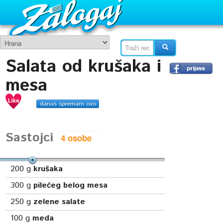
Salata od krušaka i
mesa
danas spremam ovo
Sastojci
200
g
krušaka
300
g
pilećeg belog mesa
250
g
zelene salate
100
g
meda