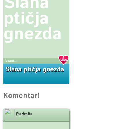
Slana
ptičja
gnezda
Ananka
Slana ptičja gnezda
Komentari
Radmila