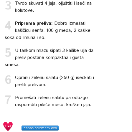
Tvrdo skuvati 4 jaja, oljuštiti i iseći na
kolutove.
Priprema preliva:
Dobro izmešati
kašičicu senfa, 100 g meda, 2 kašike
soka od limuna i so.
U tankom mlazu sipati 3 kašike ulja da
preliv postane kompaktna i gusta
smesa.
Opranu zelenu salatu (250 g) iseckati i
preliti prelivom.
Promešati zelenu salatu pa odozgo
rasporediti pileće meso, kruške i jaja.
danas spremam ovo