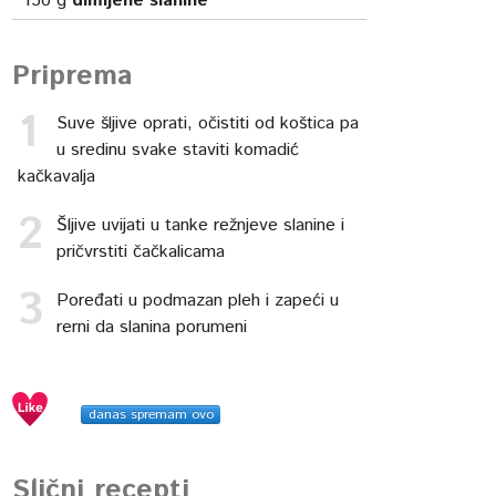
150
g
dimljene slanine
Priprema
Suve šljive oprati, očistiti od koštica pa
u sredinu svake staviti komadić
kačkavalja
Šljive uvijati u tanke režnjeve slanine i
pričvrstiti čačkalicama
Poređati u podmazan pleh i zapeći u
rerni da slanina porumeni
danas spremam ovo
Slični recepti