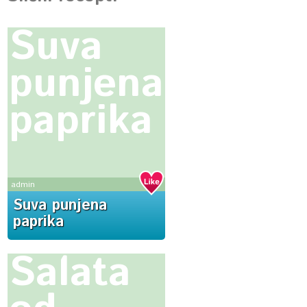
Suva
punjena
paprika
admin
Suva punjena
paprika
Salata