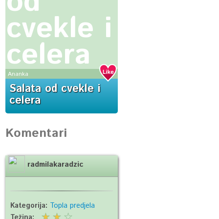
od
cvekle i
celera
Ananka
Salata od cvekle i
celera
Komentari
radmilakaradzic
Kategorija:
Topla predjela
Težina: