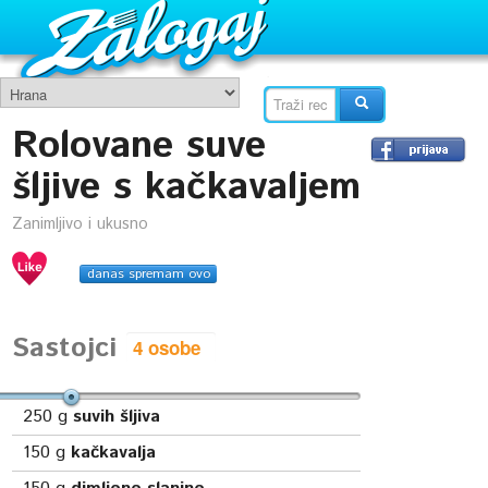
Rolovane suve
šljive s kačkavaljem
Zanimljivo i ukusno
danas spremam ovo
Sastojci
250
g
suvih šljiva
150
g
kačkavalja