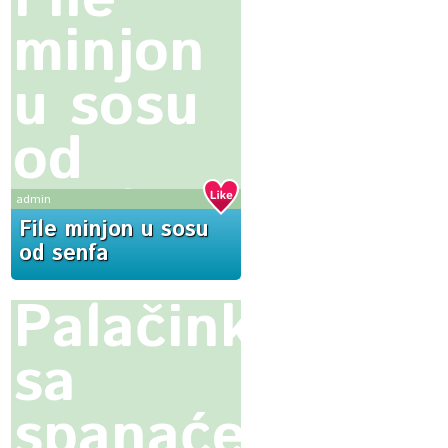
minjon
u sosu
od
senfa
admin
File minjon u sosu
od senfa
Palačinke
sa
spanaćem