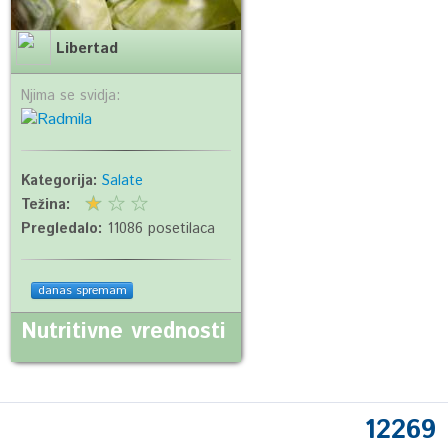
Libertad
Njima se svidja:
Kategorija:
Salate
Težina:
Pregledalo:
11086 posetilaca
danas spremam
Nutritivne vrednosti
12269