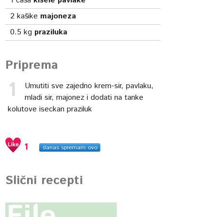
1
čaša
kisele pavlake
2
kašike
majoneza
0.5
kg
praziluka
Priprema
Umutiti sve zajedno krem-sir, pavlaku,
mladi sir, majonez i dodati na tanke
kolutove iseckan praziluk
1
danas spremam ovo
Slični recepti
File