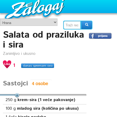
Salata od praziluka
i sira
Zanimljivo i ukusno
1
danas spremam ovo
Sastojci
250
g
krem-sira (1 veće pakovanje)
100
g
mladog sira (količina po ukusu)