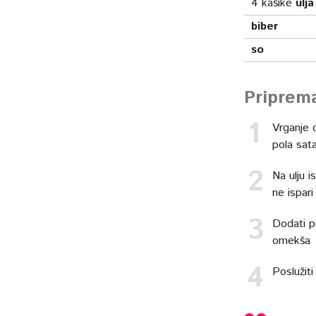
4
kašike
ulja
biber
so
Priprem
Vrganje o
pola sat
Na ulju i
ne ispari
Dodati pi
omekša
Poslužit