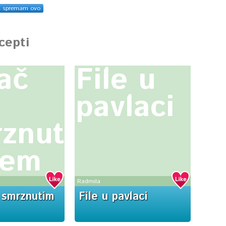
s spremam ovo
ecepti
ač
File u
pavlaci
znutim
ćem
Radmila
 smrznutim
File u pavlaci