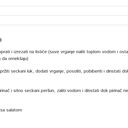
a
prati i izrezati na listiće (suve vrganje naliti toplom vodom i osta
a da omekšaju)
spržiti seckani luk, dodati vrganje, posoliti, pobiberiti i dinstati d
rinač i sitno seckani peršun, zaliti vodom i dinstati dok pirinač n
i sa salatom