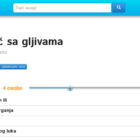
č sa gljivama
usno
s spremam ovo
i
 ili
rganja
og luka