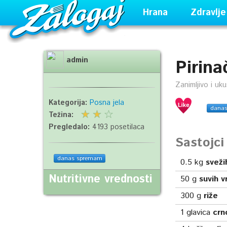
Hrana
Zdravlje
admin
Pirina
Zanimljivo i uk
Kategorija:
Posna jela
dana
Težina:
Pregledalo:
4193 posetilaca
Sastojc
danas spremam
0.5
kg
svežih
Nutritivne vrednosti
50
g
suvih v
300
g
riže
1
glavica
crn