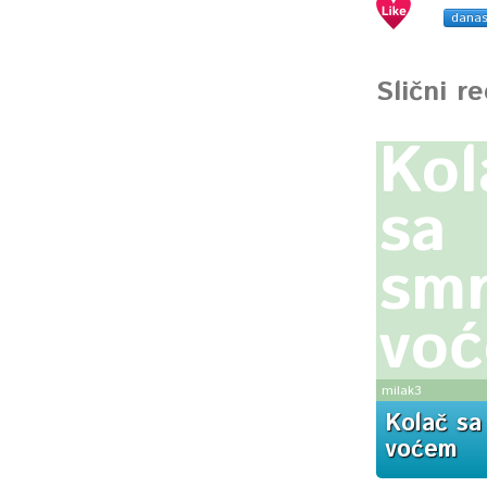
dana
Slični r
Kol
sa
smr
vo
milak3
Kolač sa
voćem