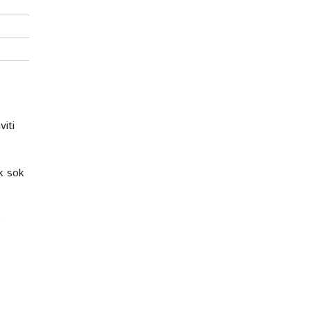
viti
ok sok
e