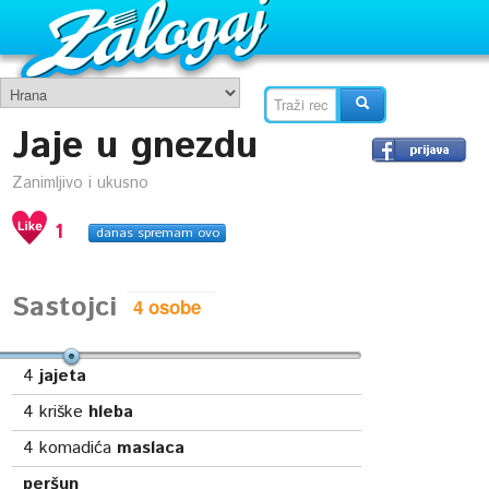
Jaje u gnezdu
Zanimljivo i ukusno
1
danas spremam ovo
Sastojci
4
jajeta
4
kriške
hleba
4
komadića
maslaca
peršun