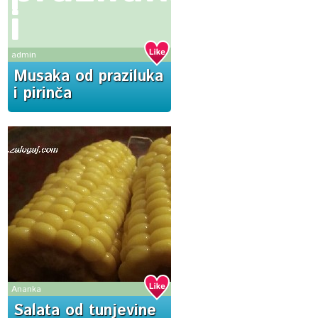
i
pirinča
admin
Musaka od praziluka
i pirinča
Ananka
Salata od tunjevine