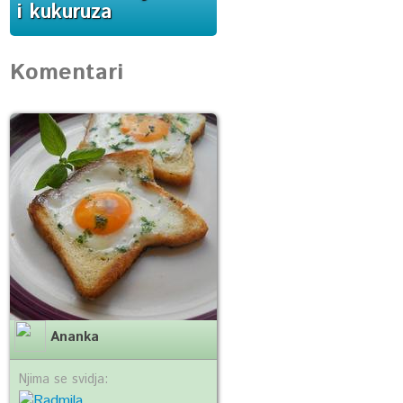
i kukuruza
Komentari
Ananka
Njima se svidja: