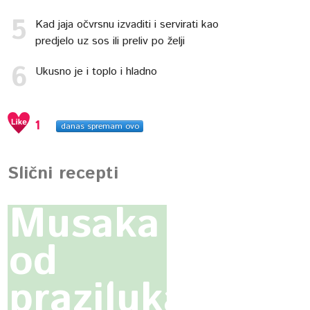
Kad jaja očvrsnu izvaditi i servirati kao
predjelo uz sos ili preliv po želji
Ukusno je i toplo i hladno
1
danas spremam ovo
Slični recepti
Musaka
od
praziluka