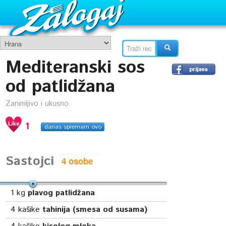
Mediteranski sos
od patlidžana
Zanimljivo i ukusno
1
danas spremam ovo
Sastojci
1
kg
plavog patlidžana
4
kašike
tahinija (smesa od susama)