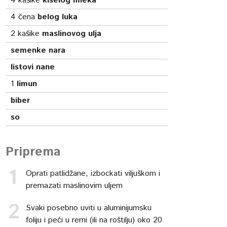
4
kašike
kiselog mleka
4
čena
belog luka
2
kašike
maslinovog ulja
semenke nara
listovi nane
1
limun
biber
so
Priprema
Oprati patlidžane, izbockati viljuškom i
premazati maslinovim uljem
Svaki posebno uviti u aluminijumsku
foliju i peći u rerni (ili na roštilju) oko 20