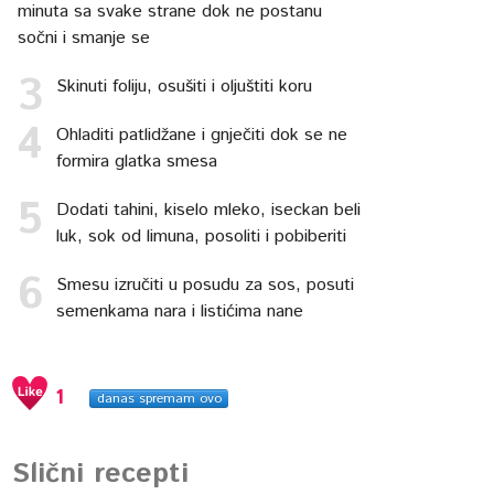
minuta sa svake strane dok ne postanu
sočni i smanje se
Skinuti foliju, osušiti i oljuštiti koru
Ohladiti patlidžane i gnječiti dok se ne
formira glatka smesa
Dodati tahini, kiselo mleko, iseckan beli
luk, sok od limuna, posoliti i pobiberiti
Smesu izručiti u posudu za sos, posuti
semenkama nara i listićima nane
1
danas spremam ovo
Slični recepti