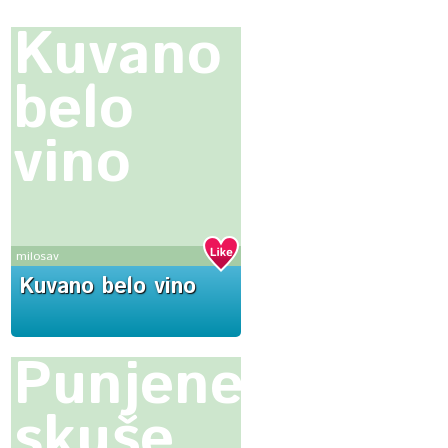
Kuvano
belo
vino
milosav
Kuvano belo vino
Punjene
skuše