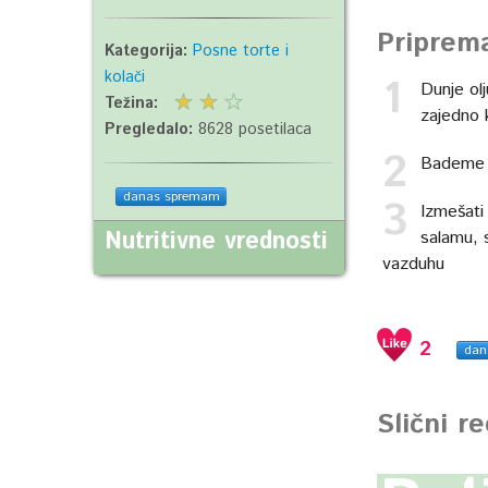
Priprem
Kategorija:
Posne torte i
kolači
Dunje olj
Težina:
zajedno 
Pregledalo:
8628 posetilaca
Bademe pr
danas spremam
Izmešati
Nutritivne vrednosti
salamu, s
vazduhu
2
dan
Slični r