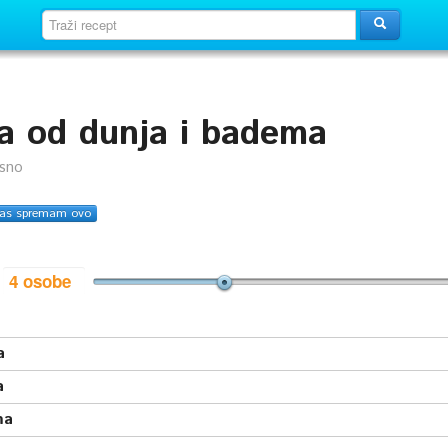
a od dunja i badema
usno
as spremam ovo
i
a
a
ma