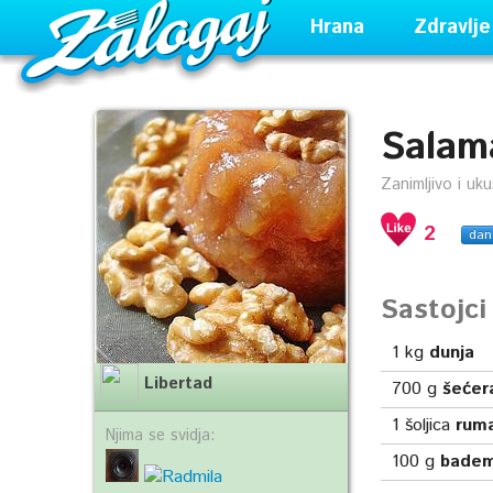
Hrana
Zdravlje
Salam
Zanimljivo i uk
2
dan
Sastojc
1
kg
dunja
Libertad
700
g
šećer
1
šoljica
rum
Njima se svidja:
100
g
bade