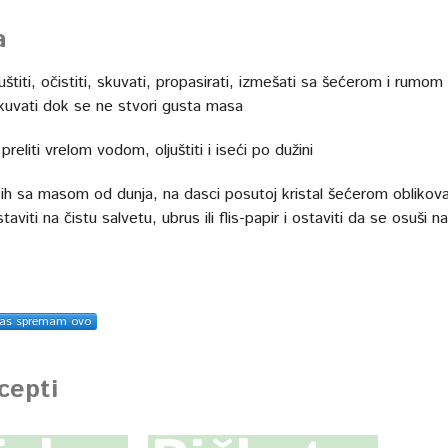
a
uštiti, očistiti, skuvati, propasirati, izmešati sa šećerom i rumom 
kuvati dok se ne stvori gusta masa
eliti vrelom vodom, oljuštiti i iseći po dužini
 ih sa masom od dunja, na dasci posutoj kristal šećerom oblikova
taviti na čistu salvetu, ubrus ili flis-papir i ostaviti da se osuši na
as spremam ovo
ecepti