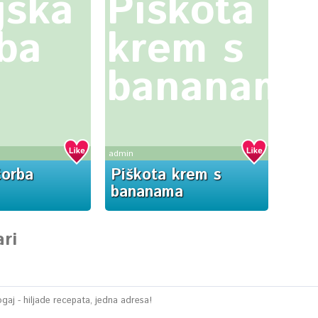
jska
Piškota
ba
krem s
bananama
admin
čorba
Piškota krem s
bananama
ri
aj - hiljade recepata, jedna adresa!