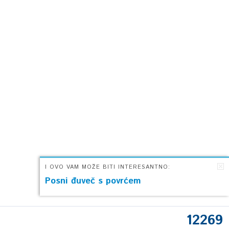
I OVO VAM MOŽE BITI INTERESANTNO:
Posni đuveč s povrćem
12269