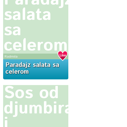
salata
sa
celerom
Radmila
Paradajz salata sa
celerom
Sos od
djumbira
i