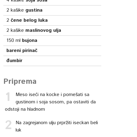
4
kašike
soja sosa
2
kašike
gustina
2
čene belog luka
2
kašike
maslinovog ulja
150
ml
bujona
bareni pirinač
đumbir
Priprema
Meso iseći na kocke i pomešati sa
gustinom i soja sosom, pa ostaviti da
odstoji na hladnom
Na zagrejanom ulju prpržiti iseckan beli
luk