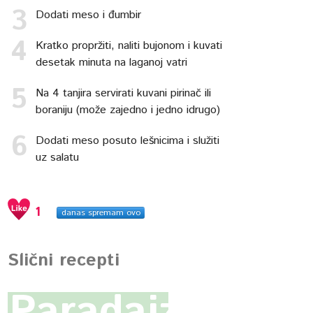
Dodati meso i đumbir
Kratko propržiti, naliti bujonom i kuvati
desetak minuta na laganoj vatri
Na 4 tanjira servirati kuvani pirinač ili
boraniju (može zajedno i jedno idrugo)
Dodati meso posuto lešnicima i služiti
uz salatu
1
danas spremam ovo
Slični recepti
Paradajz