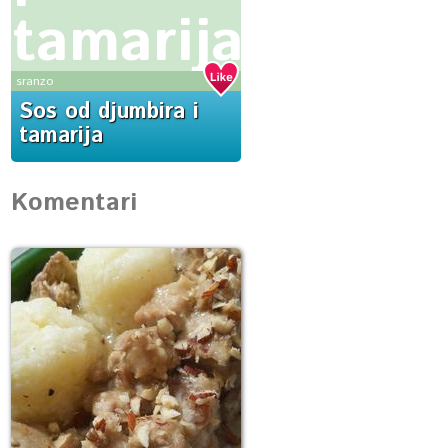
tamarija
sranzo
Sos od djumbira i
tamarija
Komentari