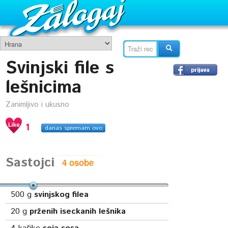
Svinjski file s
lešnicima
Zanimljivo i ukusno
1
danas spremam ovo
Sastojci
500
g
svinjskog filea
20
g
prženih iseckanih lešnika