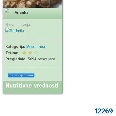
Ananka
Njima se svidja:
Kategorija:
Meso i riba
Težina:
Pregledalo:
5694 posetilaca
danas spremam
Nutritivne vrednosti
12269