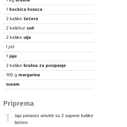
1
kg
brašna
1
kockica kvasca
2
kašike
šećera
2
kašičice
soli
2
kašike
ulja
I još
1
jaje
2
kašike
brašna za posipanje
100
g
margarina
susam
Priprema
Jaja penasto umutiti sa 2 supene kašike
šećera