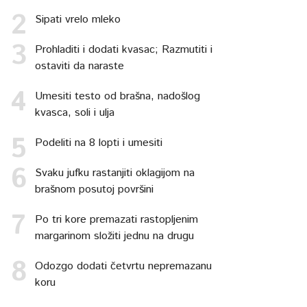
Sipati vrelo mleko
Prohladiti i dodati kvasac; Razmutiti i
ostaviti da naraste
Umesiti testo od brašna, nadošlog
kvasca, soli i ulja
Podeliti na 8 lopti i umesiti
Svaku jufku rastanjiti oklagijom na
brašnom posutoj površini
Po tri kore premazati rastopljenim
margarinom složiti jednu na drugu
Odozgo dodati četvrtu nepremazanu
koru