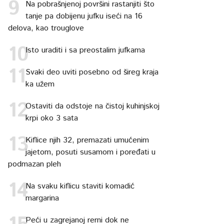
Na pobrašnjenoj površini rastanjiti što
tanje pa dobijenu jufku iseći na 16
delova, kao trouglove
Isto uraditi i sa preostalim jufkama
Svaki deo uviti posebno od šireg kraja
ka užem
Ostaviti da odstoje na čistoj kuhinjskoj
krpi oko 3 sata
Kiflice njih 32, premazati umućenim
jajetom, posuti susamom i poređati u
podmazan pleh
Na svaku kiflicu staviti komadić
margarina
Peći u zagrejanoj rerni dok ne