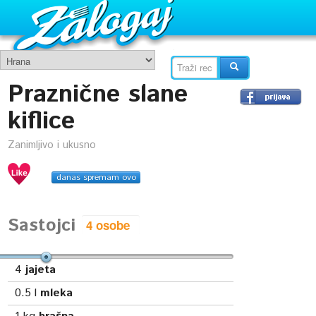
Praznične slane
kiflice
Zanimljivo i ukusno
danas spremam ovo
Sastojci
4
jajeta
0.5
l
mleka