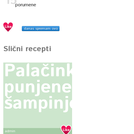
porumene
danas spremam ovo
Slični recepti
Palačinke
punjene
šampinjonima
admin