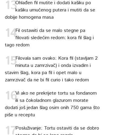
Ohlađen fil mutite i dodati kašiku po
kašiku umućenog putera i mutiti da se
dobije homogena masa
Fil ostawiti da se malo stegne pa
filovati sledećim redom: kora fil šlag i
tago redom
Filovala sam ovako: Kora fil (stavljam 2
minuta u zamrzivač) i onda izvadim i
stavim šlag, kora pa fil i opet malo u
zamrzivač da ne bi fil curio i tako redom
Vi ako ne prekrijete tortu sa fondanom
ili sa čokoladnom glazurom morate
dodati još jedan šlag osim onih 750 gama što
piše u receptu
Posluživanje: Tortu ostaviti da se dobro