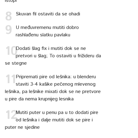
istopi
Skuvan fil ostaviti da se ohadi
U međuvremenu mutiti dobro
rashlađenu slatku pavlaku
Dodati šlag fix i mutiti dok se ne
pretvori u šlag; To ostaviti u frižideru da
se stegne
Pripremati pire od lešnika: u blenderu
staviti 3-4 kašike pečenog mlevenog
lešnika, pa lešnike mixati dok se ne pretvore
u pire da nema krupnijeg lesnika
Mutiti puter u penu pa u to dodati pire
od lešnika i dalje mutiti dok se pire i
puter ne sjedine