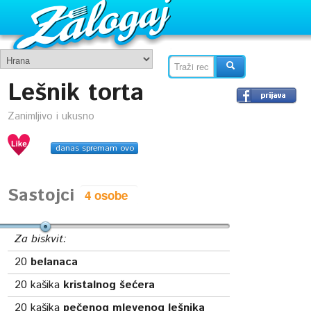
Lešnik torta
Zanimljivo i ukusno
danas spremam ovo
Sastojci
Za biskvit:
20
belanaca
20
kašika
kristalnog šećera
20
kašika
pečenog mlevenog lešnika