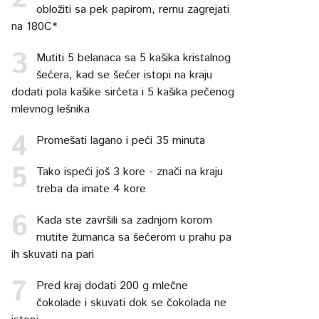
obložiti sa pek papirom, rernu zagrejati
na 180C*
Mutiti 5 belanaca sa 5 kašika kristalnog
šećera, kad se šećer istopi na kraju
dodati pola kašike sirćeta i 5 kašika pečenog
mlevnog lešnika
Promešati lagano i peći 35 minuta
Tako ispeći još 3 kore - znači na kraju
treba da imate 4 kore
Kada ste završili sa zadnjom korom
mutite žumanca sa šećerom u prahu pa
ih skuvati na pari
Pred kraj dodati 200 g mlečne
čokolade i skuvati dok se čokolada ne