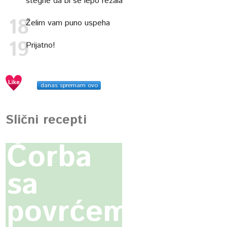
stegne da bi se lepo rezala
Želim vam puno uspeha
Prijatno!
danas spremam ovo
Slični recepti
Čorba
sa
povrćem