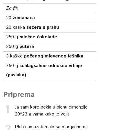
Za fil:
20
žumanaca
20
kašika
šećera u prahu
250
g
mlečne čokolade
250
g
putera
3
kašike
pečenog mlevenog lešnika
750
g
schlagsahne odnosno vrhnje
(pavlaka)
Priprema
Ja sam kore pekla u plehu dimenzije
29*23 a vama kako je volja
Pleh namazati malo sa margarinom i