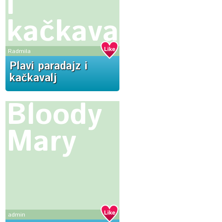
i
kačkavalj
Radmila
Plavi paradajz i
kačkavalj
Bloody
Mary
admin