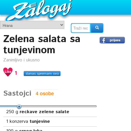
Zelena salata sa
tunjevinom
Zanimljivo i ukusno
1
danas spremam ovo
Sastojci
250
g
reckave zelene salate
1
konzerva
tunjevine