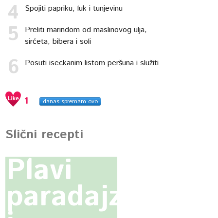
Spojiti papriku, luk i tunjevinu
Preliti marindom od maslinovog ulja,
sirćeta, bibera i soli
Posuti iseckanim listom peršuna i služiti
1
danas spremam ovo
Slični recepti
Plavi
paradajz