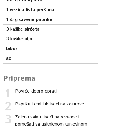
100
g
crnog luka
1
vezica lista peršuna
150
g
crvene paprike
3
kašike
sirćeta
3
kašike
ulja
biber
so
Priprema
Povrće dobro oprati
Papriku i crni luk iseći na kolutove
Zelenu salatu iseći na rezance i
pomešati sa usitnjenom tunjevinom