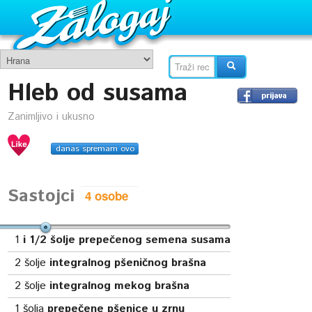
Hleb od susama
Zanimljivo i ukusno
danas spremam ovo
Sastojci
1
i 1/2 šolje prepečenog semena susama
2
šolje
integralnog pšeničnog brašna
2
šolje
integralnog mekog brašna
1
šolja
prepečene pšenice u zrnu