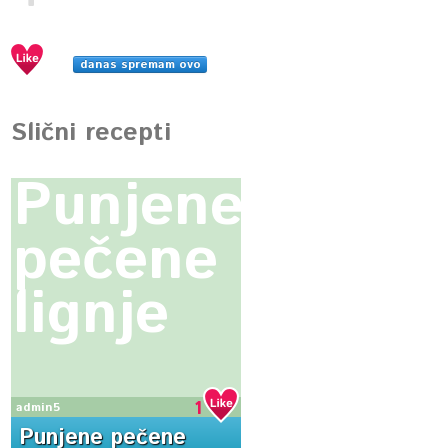
danas spremam ovo
Slični recepti
Punjene
pečene
lignje
1
admin5
Punjene pečene