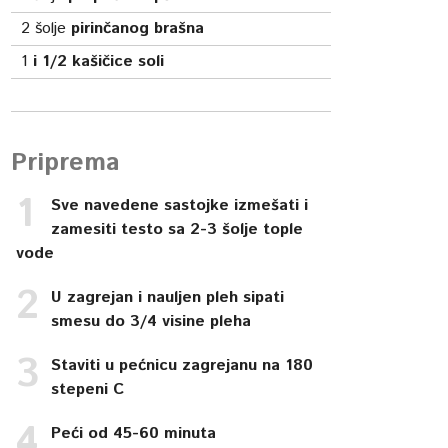
2
šolje
pirinčanog brašna
1
i 1/2 kašičice soli
Priprema
Sve navedene sastojke izmešati i
zamesiti testo sa 2-3 šolje tople
vode
U zagrejan i nauljen pleh sipati
smesu do 3/4 visine pleha
Staviti u pećnicu zagrejanu na 180
stepeni C
Peći od 45-60 minuta