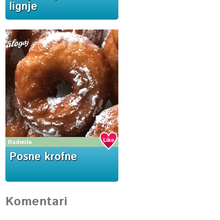
lignje
Radmila
Posne krofne
Komentari