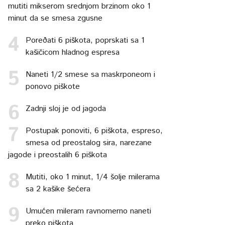
mutiti mikserom srednjom brzinom oko 1
minut da se smesa zgusne
Poreðati 6 piškota, poprskati sa 1
kašičicom hladnog espresa
Naneti 1/2 smese sa maskrponeom i
ponovo piškote
Zadnji sloj je od jagoda
Postupak ponoviti, 6 piškota, espreso,
smesa od preostalog sira, narezane
jagode i preostalih 6 piškota
Mutiti, oko 1 minut, 1/4 šolje milerama
sa 2 kašike šećera
Umućen mileram ravnomerno naneti
preko piškota