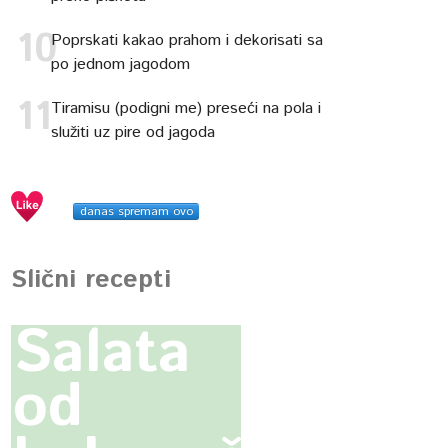
Poprskati kakao prahom i dekorisati sa
po jednom jagodom
Tiramisu (podigni me) preseći na pola i
služiti uz pire od jagoda
danas spremam ovo
Slični recepti
Salata
od