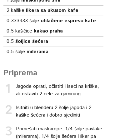
1
šolja
maskarpone sira
2
kašike
likera sa ukusom kafe
0.333333
šolje
ohlaðene espreso kafe
0.5
kašičice
kakao praha
0.5
šoljice šećera
0.5
šolje
milerama
Priprema
Jagode oprati, očistiti i iseći na kriške,
ali ostaviti 2 cele za garnirung
Isitniti u blenderu 2 šolje jagoda i 2
kašike šećera i dobro sjediniti
Pomešati maskarope, 1/4 šolje pavlake
(milerama), 1/4 šolje šećera i liker pa