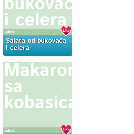
bukovača
i celera
admin
Salata od bukovača
i celera
Makarone
sa
kobasicama
admin