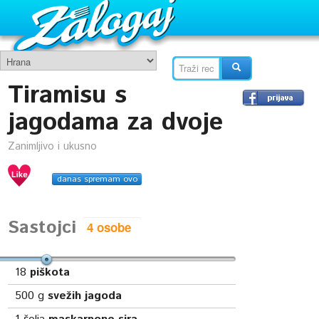
Tiramisu s
jagodama za dvoje
Zanimljivo i ukusno
danas spremam ovo
Sastojci
18
piškota
500
g
svežih jagoda