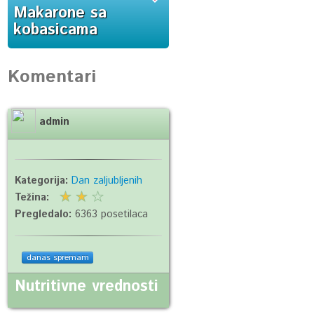
Makarone sa
kobasicama
Komentari
admin
Kategorija:
Dan zaljubljenih
Težina:
Pregledalo:
6363 posetilaca
danas spremam
Nutritivne vrednosti