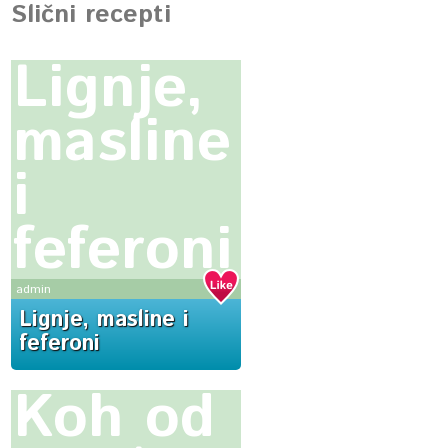
Slični recepti
Lignje,
masline
i
feferoni
admin
Lignje, masline i
feferoni
Koh od