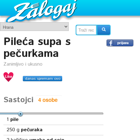
Pileća supa s
pečurkama
Zanimljivo i ukusno
danas spremam ovo
Sastojci
1
pile
250
g
pečuraka