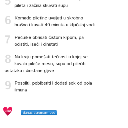
pileta i začina skuvati supu
Komade piletine uvaljati u skrobno
brašno i kuvati 40 minuta u ključaloj vodi
Pečurke obrisati čistom krpom, pa
očistiti, iseći i dinstati
Na kraju pomešati tečnost u kojoj se
kuvalo pileće meso, supu od pilećih
ostataka i dinstane gljive
Posoliti, pobiberiti i dodati sok od pola
limuna
danas spremam ovo