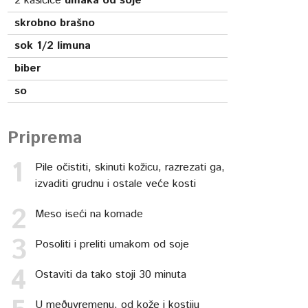
2
kašičice
umaka od soje
skrobno brašno
sok 1/2 limuna
biber
so
Priprema
Pile očistiti, skinuti kožicu, razrezati ga,
izvaditi grudnu i ostale veće kosti
Meso iseći na komade
Posoliti i preliti umakom od soje
Ostaviti da tako stoji 30 minuta
U meðuvremenu, od kože i kostiju