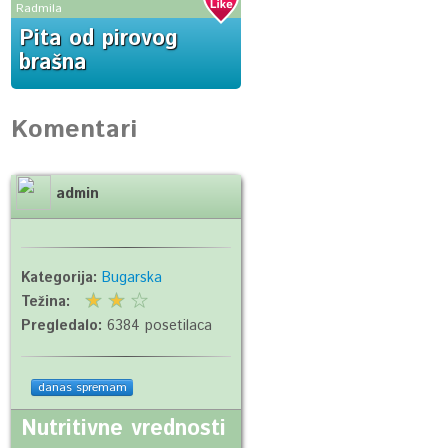
Radmila
Pita od pirovog
brašna
Komentari
admin
Kategorija:
Bugarska
Težina:
Pregledalo:
6384 posetilaca
danas spremam
Nutritivne vrednosti