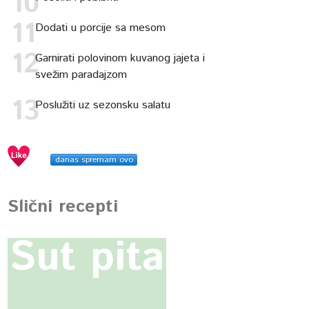
Dodati u porcije sa mesom
Garnirati polovinom kuvanog jajeta i
svežim paradajzom
Poslužiti uz sezonsku salatu
danas spremam ovo
Slični recepti
Sut pita