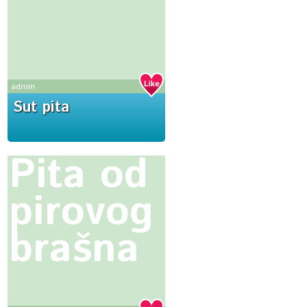
admin
Sut pita
Pita od
pirovog
brašna