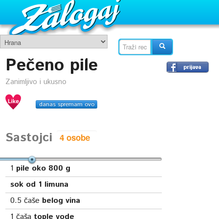
Pečeno pile
Zanimljivo i ukusno
danas spremam ovo
Sastojci
1
pile oko 800 g
sok od 1 limuna
0.5
čaše
belog vina
1
čaša
tople vode