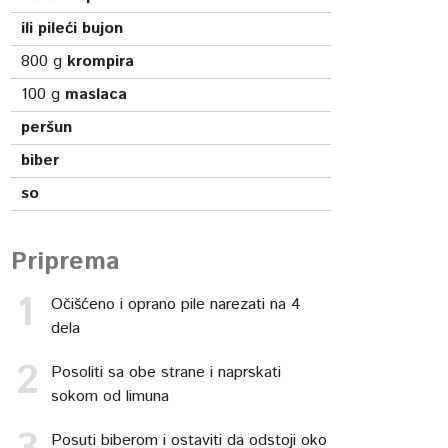
ili pileći bujon
800
g
krompira
100
g
maslaca
peršun
biber
so
Priprema
Očišćeno i oprano pile narezati na 4
dela
Posoliti sa obe strane i naprskati
sokom od limuna
Posuti biberom i ostaviti da odstoji oko