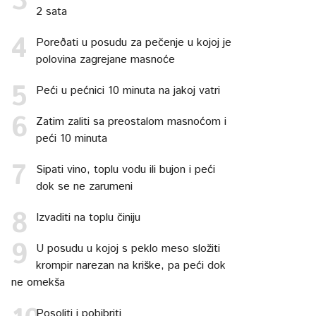
2 sata
Poreðati u posudu za pečenje u kojoj je
polovina zagrejane masnoće
Peći u pećnici 10 minuta na jakoj vatri
Zatim zaliti sa preostalom masnoćom i
peći 10 minuta
Sipati vino, toplu vodu ili bujon i peći
dok se ne zarumeni
Izvaditi na toplu činiju
U posudu u kojoj s peklo meso složiti
krompir narezan na kriške, pa peći dok
ne omekša
Posoliti i pobibriti