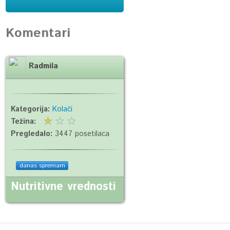
Komentari
Radmila
Kategorija:
Kolači
Težina:
Pregledalo:
3447 posetilaca
danas spremam
Nutritivne vrednosti