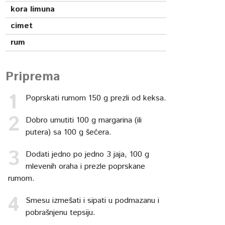
kora limuna
cimet
rum
Priprema
Poprskati rumom 150 g prezli od keksa.
Dobro umutiti 100 g margarina (ili
putera) sa 100 g šećera.
Dodati jedno po jedno 3 jaja, 100 g
mlevenih oraha i prezle poprskane
rumom.
Smesu izmešati i sipati u podmazanu i
pobrašnjenu tepsiju.