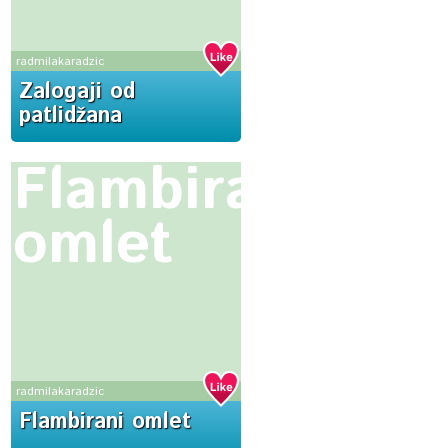
radmilakaradzic
Zalogaji od
patlidžana
Flambirani
omlet
radmilakaradzic
Flambirani omlet