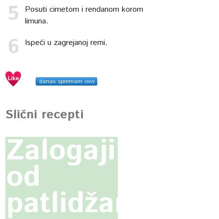
Posuti cimetom i rendanom korom
limuna.
Ispeći u zagrejanoj rerni.
danas spremam ovo
Slični recepti
Zalogaji
od
patlidžana