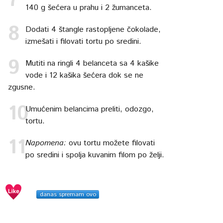
140 g šećera u prahu i 2 žumanceta.
Dodati 4 štangle rastopljene čokolade,
izmešati i filovati tortu po sredini.
Mutiti na ringli 4 belanceta sa 4 kašike
vode i 12 kašika šećera dok se ne
zgusne.
Umućenim belancima preliti, odozgo,
tortu.
Napomena:
ovu tortu možete filovati
po sredini i spolja kuvanim filom po želji.
danas spremam ovo