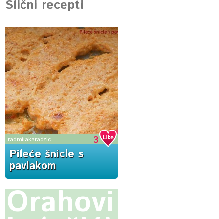
Slični recepti
3
radmilakaradzic
Pileće šnicle s
pavlakom
Orahovi