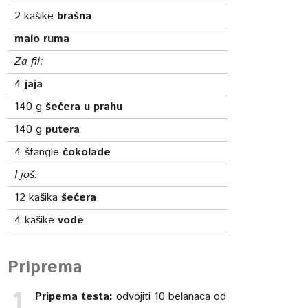
2
kašike
brašna
malo ruma
Za fil:
4
jaja
140
g
šećera u prahu
140
g
putera
4
štangle
čokolade
I još:
12
kašika
šećera
4
kašike
vode
Priprema
Pripema testa:
odvojiti 10 belanaca od