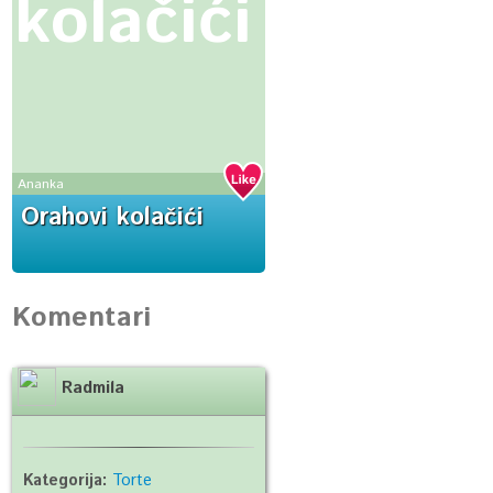
kolačići
Ananka
Orahovi kolačići
Komentari
Radmila
Kategorija:
Torte