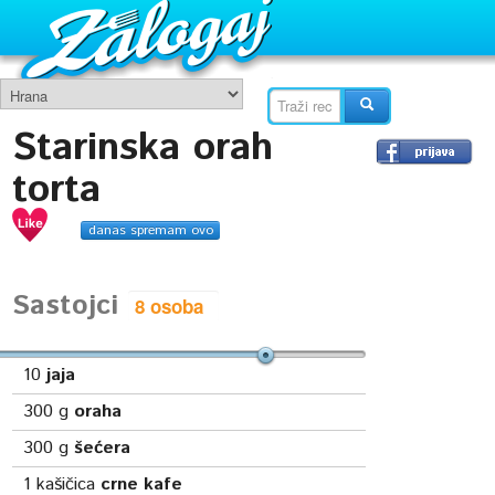
Starinska orah
torta
danas spremam ovo
Sastojci
10
jaja
300
g
oraha
300
g
šećera
1
kašičica
crne kafe