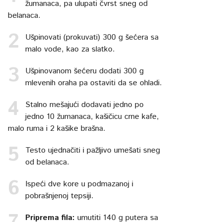
žumanaca, pa ulupati čvrst sneg od
belanaca.
Ušpinovati (prokuvati) 300 g šećera sa
malo vode, kao za slatko.
Ušpinovanom šećeru dodati 300 g
mlevenih oraha pa ostaviti da se ohladi.
Stalno mešajući dodavati jedno po
jedno 10 žumanaca, kašičicu crne kafe,
malo ruma i 2 kašike brašna.
Testo ujednačiti i pažljivo umešati sneg
od belanaca.
Ispeći dve kore u podmazanoj i
pobrašnjenoj tepsiji.
Priprema fila:
umutiti 140 g putera sa