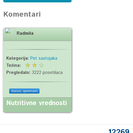
Komentari
Radmila
Kategorija:
Pet sastojaka
Težina:
Pregledalo:
3222 posetilaca
danas spremam
Nutritivne vrednosti
12269