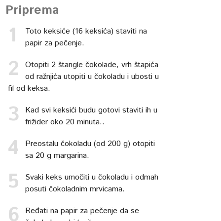
Priprema
Toto keksiće (16 keksića) staviti na
papir za pečenje.
Otopiti 2 štangle čokolade, vrh štapića
od ražnjića utopiti u čokoladu i ubosti u
fil od keksa.
Kad svi keksići budu gotovi staviti ih u
frižider oko 20 minuta..
Preostalu čokoladu (od 200 g) otopiti
sa 20 g margarina.
Svaki keks umočiti u čokoladu i odmah
posuti čokoladnim mrvicama.
Ređati na papir za pečenje da se