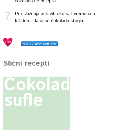
čokolada ne bi lepila.
Pre služenja ostaviti oko sat vremena u
frižideru, da bi se čokolada stegla.
danas spremam ovo
Slični recepti
Čokoladni
sufle