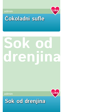
admin
Čokoladni sufle
Sok od
drenjina
admin
Sok od drenjina