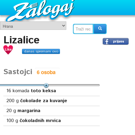
Lizalice
danas spremam ovo
Sastojci
16
komada
toto keksa
200
g
čokolade za kuvanje
20
g
margarina
100
g
čokoladnih mrvica