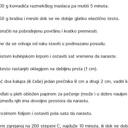
00 g komadića razmekšlog maslaca pa mutiti 5 minuta.
50 g brašna i mesiti dok se ne dobije glatko elastično testo.
ručiti na pobrašnjenu površinu i kratko premesiti.
e da se odvaja od ruku staviti u podmazanu posudu.
 čistom kuhinjskom krpom i ostaviti sat vremena da naraste.
esto rastanjiti oklagijom na debljinu prsta (1 cm).
 dva kalupa (ili čaše) jedan prečnika 8 cm a drugi 2 cm, vaditi k
eđati u pleh obložen papirom za pečenje (može i u dobro nauljen 
između njih ima dovoljno prostora da narastu.
rozirnom folijom i ostaviti pola sata da narastu.
rni zgrejanoj na 200 stepeni C, najduže 10 minuta, ili dok ne dob