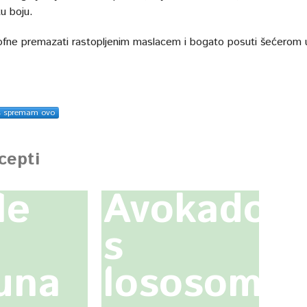
u boju.
ofne premazati rastopljenim maslacem i bogato posuti šećerom 
s spremam ovo
ecepti
le
Avokado
s
una
lososom