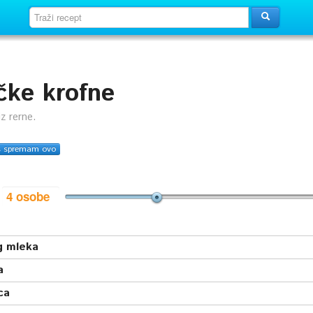
čke krofne
z rerne.
s spremam ovo
i
g mleka
a
ca