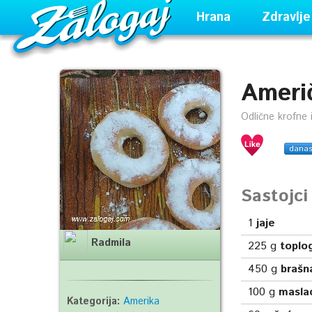
Hrana
Zdravlje
Ameri
Odlične krofne i
dana
Sastojc
1
jaje
Radmila
225
g
toplo
450
g
brašn
100
g
masla
Kategorija:
Amerika