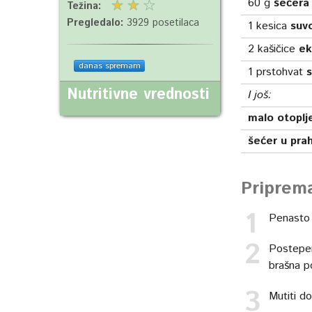
60
g
šećera
Težina:
Pregledalo:
3929 posetilaca
1
kesica
suv
2
kašičice
ek
danas spremam
1
prstohvat
s
Nutritivne vrednosti
I još:
malo otoplj
šećer u pra
Priprem
Penasto 
Postepen
brašna p
Mutiti d