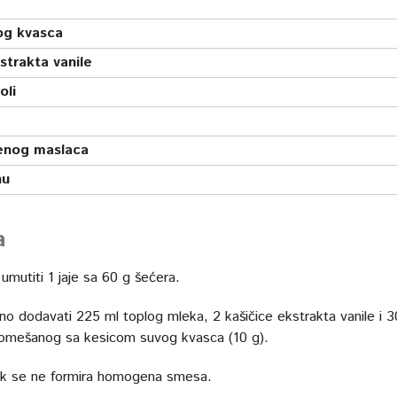
og kvasca
strakta vanile
oli
enog maslaca
hu
a
umutiti 1 jaje sa 60 g šećera.
o dodavati 225 ml toplog mleka, 2 kašičice ekstrakta vanile i 
omešanog sa kesicom suvog kvasca (10 g).
ok se ne formira homogena smesa.