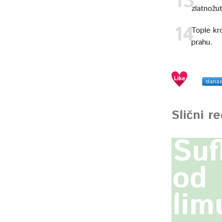
zlatnožut
Tople kr
prahu.
dana
Slični r
Suf
od
lim