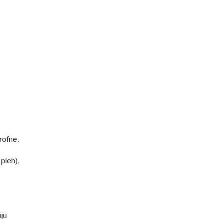
rofne.
pleh),
iju