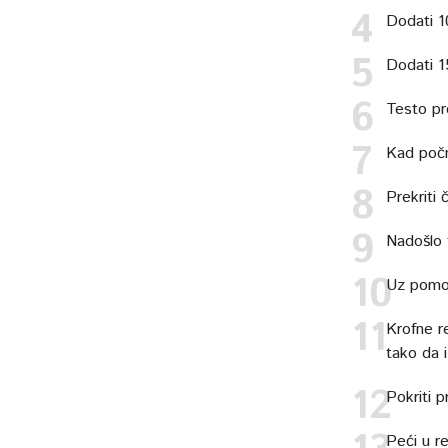
Dodati 1
Dodati 1
Testo pre
Kad počn
Prekriti
Nadošlo t
Uz pomoć
Krofne r
tako da 
Pokriti p
Peći u re