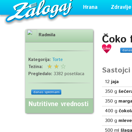
Hrana
Zdravlje
Radmila
Čoko f
dana
Kategorija:
Torte
Težina:
Sastojc
Pregledalo:
3382 posetilaca
12
jaja
350
g
šećer
danas spremam
350
g
marga
Nutritivne vrednosti
400
g
čokol
300
g
mleve
500
ml
šlag