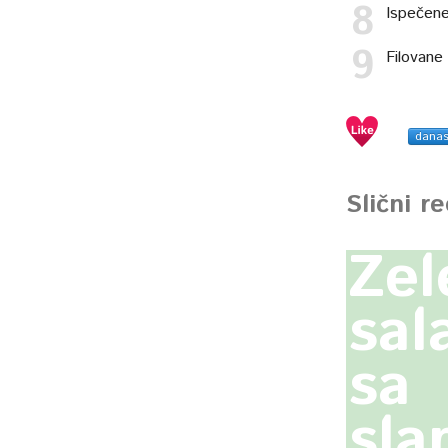
Ispečene
Filovane
dana
Slični r
Zel
sal
sa
sla