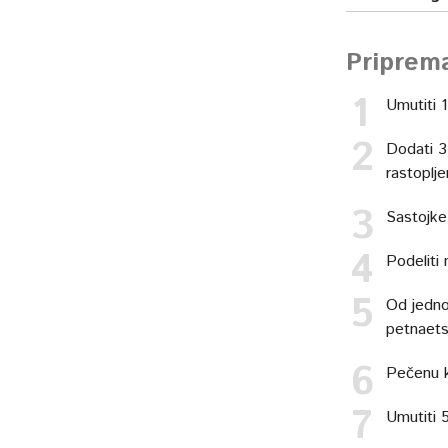
Priprem
Umutiti 
Dodati 3
rastoplj
Sastojke
Podeliti 
Od jednog
petnaets
Pečenu k
Umutiti 