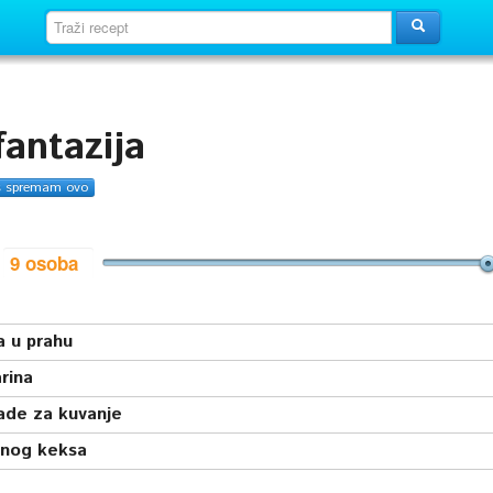
antazija
s spremam ovo
i
a u prahu
rina
ade za kuvanje
nog keksa
a