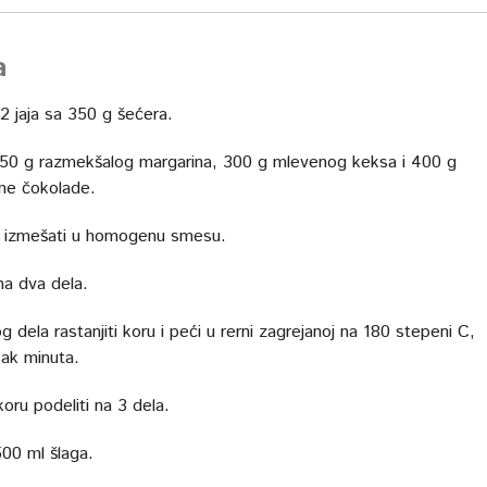
a
12 jaja sa 350 g šećera.
50 g razmekšalog margarina, 300 g mlevenog keksa i 400 g
ene čokolade.
 izmešati u homogenu smesu.
na dva dela.
 dela rastanjiti koru i peći u rerni zagrejanoj na 180 stepeni C,
ak minuta.
oru podeliti na 3 dela.
500 ml šlaga.