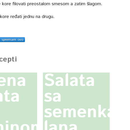
 kore filovati preostalom smesom a zatim šlagom.
 kore ređati jednu na drugu.
s spremam ovo
ecepti
ena
Salata
ata
sa
semenkam
ninom
lana