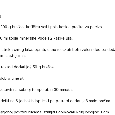
a
300 g brašna, kašičicu soli i pola kesice praška za pecivo.
0 ml tople mineralne vode i 2 kašike ulja.
3 struka crnog luka, oprati, sitno iseckati beli i zeleni deo pa dod
im sastojcima.
 testo i dodati još 50 g brašna.
obro umesiti.
 ostaviti na sobnoj temperaturi 30 minuta.
eliti na 6 jednakih loptica i po potrebi dodati još malo brašna.
njenoj površini rukama istanjiti i oblikovati krug bedljine 1 cm.