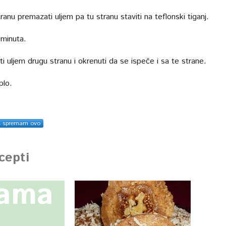
ranu premazati uljem pa tu stranu staviti na teflonski tiganj.
 minuta.
i uljem drugu stranu i okrenuti da se ispeče i sa te strane.
plo.
s spremam ovo
ecepti
lama