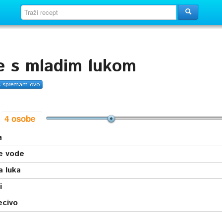
je s mladim lukom
s spremam ovo
i
a
le vode
a luka
i
ecivo