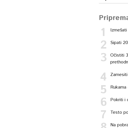
Priprem
Izmešati 
Sipati 20
Očistiti 
prethodn
Zamesiti
Rukama d
Pokriti i
Testo pod
Na pobraš