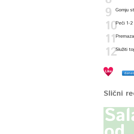
Gornju st
Peći 1-2
Premazat
Služiti to
dana
Slični r
Sa
od