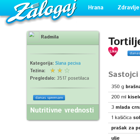
Hrana
Zdravlje
Radmila
Tortil
dana
Kategorija:
Slana peciva
Težina:
Sastojc
Pregledalo:
3517 posetilaca
350
g
brašn
200
ml
kise
danas spremam
3
mlada crn
Nutritivne vrednosti
1
kašičica
sol
prašak za p
ulje