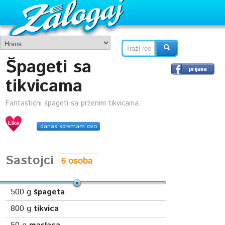
Špageti sa
tikvicama
Fantastični špageti sa prženim tikvicama.
danas spremam ovo
Sastojci
500
g
špageta
800
g
tikvica