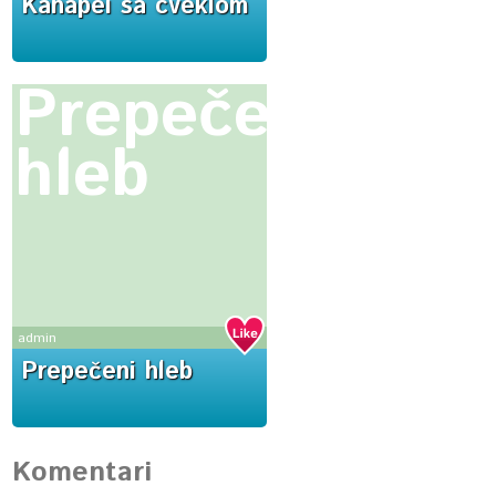
Kanapei sa cveklom
Prepečeni
hleb
admin
Prepečeni hleb
Komentari