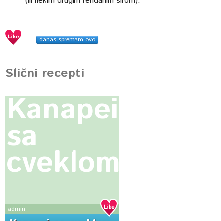
(ili nekim drugim rendanim sirom).
danas spremam ovo
Slični recepti
Kanapei
sa
cveklom
admin