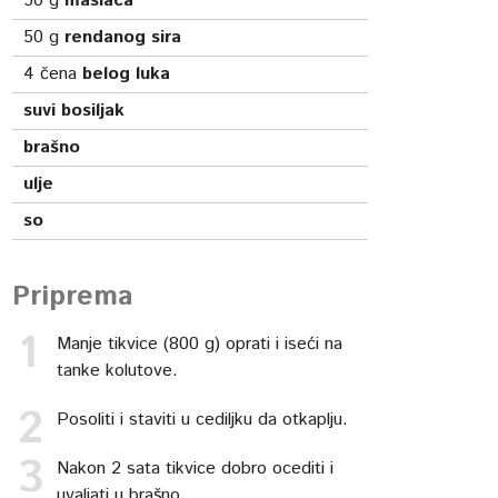
50
g
maslaca
50
g
rendanog sira
4
čena
belog luka
suvi bosiljak
brašno
ulje
so
Priprema
Manje tikvice (800 g) oprati i iseći na
tanke kolutove.
Posoliti i staviti u cediljku da otkaplju.
Nakon 2 sata tikvice dobro ocediti i
uvaljati u brašno.