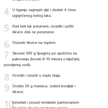
U tiganju zagrejati ulje i dodati 4 čena
izgnječenog belog luka.
Kad beli luk porumeni, izvaditi i pržiti
tikvice dok ne porumene.
Ostaviti tikvice na toplom.
Skuvati 500 g špageta po uputstvu na
pakovanju (kuvati 8-10 minuta u ključaloj
posoljenoj vodi).
Ocediti i izručiti u toplu činiju.
Dodati 50 g maslaca, sušeni bosiljak i
tikvice.
Izmešati i posuti rendanim parmezanom