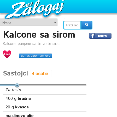
Kalcone sa sirom
Kalcone punjene sa tri vrste sira.
danas spremam ovo
Sastojci
Za testo:
400
g
brašna
20
g
kvasca
maslinovo ulje