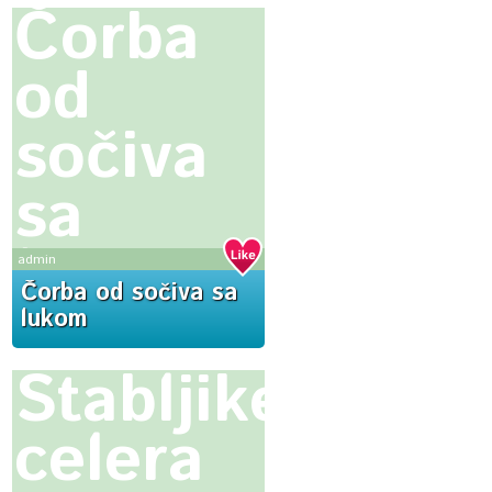
Čorba
od
sočiva
sa
lukom
admin
Čorba od sočiva sa
lukom
Stabljike
celera