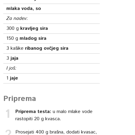
mlaka voda, so
Za nadev:
300
g
kravljeg sira
150
g
mladog sira
3
kašike
ribanog ovčjeg sira
3
jaja
I još:
1
jaje
Priprema
Priprema testa:
u malo mlake vode
rastopiti 20 g kvasca.
Prosejati 400 g brašna, dodati kvasac,