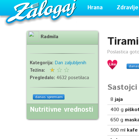
Hrana
Zdravlje
Radmila
Tirami
Poslastica got
Kategorija:
Dan zaljubljenih
dana
Težina:
Pregledalo:
4632 posetilaca
Sastojc
danas spremam
8
jaja
Nutritivne vrednosti
400
g
piško
650
g
maska
500
ml
kafe