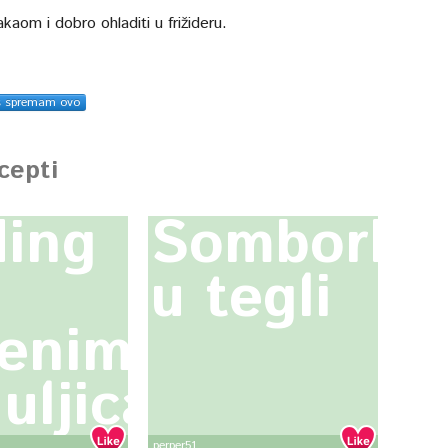
kaom i dobro ohladiti u frižideru.
s spremam ovo
ecepti
ing
Somborka
u tegli
enim
uljicama
perper51