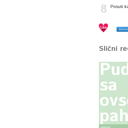
Posuti ka
dana
Slični r
Pud
sa
ovs
pah
admin