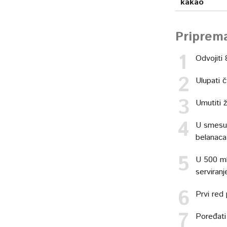
kakao
Priprem
Odvojiti
Ulupati 
Umutiti 
U smesu 
belanaca
U 500 ml
serviranj
Prvi red 
Poređati 