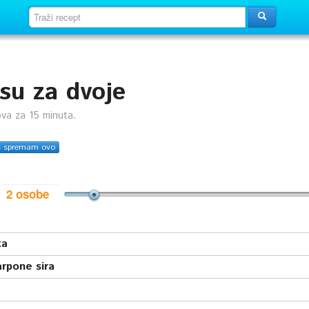
su za dvoje
ova za 15 minuta.
s spremam ovo
i
ta
rpone sira