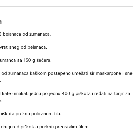
a
 8 belanaca od žumanaca.
čvrst sneg od belanaca.
žumanca sa 150 g šećera.
od žumanaca kašikom postepeno umešati sir maskarpone i sne
.
 kafe umakati jednu po jednu 400 g piškota i ređati na tanjir za
e.
piškota prekriti polovinom fila.
drugi red piškota i prekriti preostalim filom.